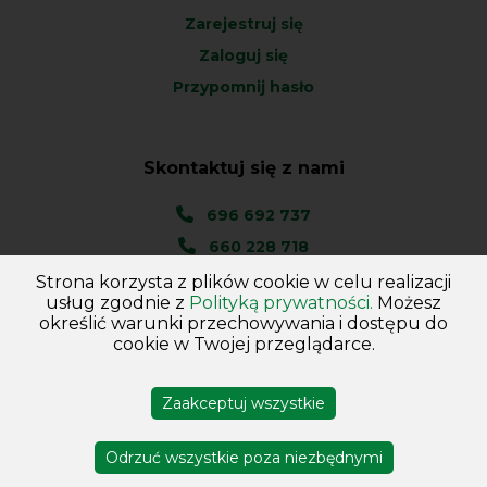
Zarejestruj się
Zaloguj się
Przypomnij hasło
Skontaktuj się z nami
696 692 737
660 228 718
Strona korzysta z plików cookie w celu realizacji
Ul. Węgierska 1A
usług zgodnie z
Polityką prywatności.
Możesz
46-045 Kotórz Mały
określić warunki przechowywania i dostępu do
(woj. Opolskie)
cookie w Twojej przeglądarce.
Zaakceptuj wszystkie
Copyright © 2026
Hurtownia - Majster
. Wszelkie prawa
zastrzeżone
Odrzuć wszystkie poza niezbędnymi
Projekt i wykonanie DejvSoft
Profesjonalne sklepy