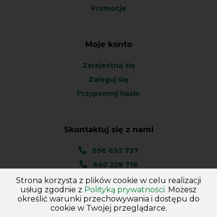
Promocje
Moje konto
Zarejestruj się
Zaloguj się
Przypomnij hasło
Skontaktuj się z nami
696 692 737
660 228 718
Strona korzysta z plików cookie w celu realizacji
Ul. Węgierska 1A
usług zgodnie z
Polityką prywatności.
Możesz
46-045 Kotórz Mały
określić warunki przechowywania i dostępu do
(woj. Opolskie)
cookie w Twojej przeglądarce.