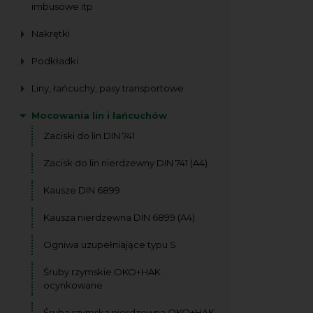
imbusowe itp
Nakrętki
Podkładki
Liny, łańcuchy, pasy transportowe
Mocowania lin i łańcuchów
Zaciski do lin DIN 741
Zacisk do lin nierdzewny DIN 741 (A4)
Kausze DIN 6899
Kausza nierdzewna DIN 6899 (A4)
Ogniwa uzupełniające typu S
Śruby rzymskie OKO+HAK
ocynkowane
Śruba rzymska nierdzewna OKO+HAK