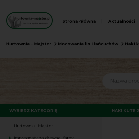
Strona główna
Aktualności
Hurtownia - Majster
Mocowania lin i łańcuchów
Haki 
WYBIERZ KATEGORIĘ
HAKI KUTE
Hurtownia - Majster
Impregnaty do drewna i farby