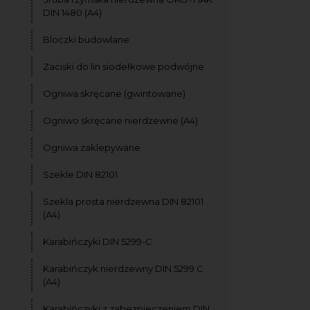
DIN 1480 (A4)
Bloczki budowlane
Zaciski do lin siodełkowe podwójne
Ogniwa skręcane (gwintowane)
Ogniwo skręcane nierdzewne (A4)
Ogniwa zaklepywane
Szekle DIN 82101
Szekla prosta nierdzewna DIN 82101
(A4)
Karabińczyki DIN 5299-C
Karabińczyk nierdzewny DIN 5299 C
(A4)
Karabińczyki z zabezpieczeniem DIN