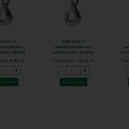
k kuty z
Hak kuty z
pieczeniem
zabezpieczeniem
za
wany 250kg
ocynkowany 500kg
ocy
utto:
6.80 zł
Cena brutto:
12.30 zł
Cen
+
-
+
 koszyka
Do koszyka