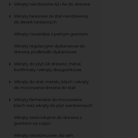
Wkręty nierdzewne A2 i A4 do drewna
Wkręty tarasowe ze stali nierdzewnej
do desek tarasowych
Wkręty ciesielskie z pełnym gwintem
Wkręty regulacyjne-dystansowe do
drewna, podkładki dystansowe
Wkręty do płyt GK drewno, metal,
konfirmaty i wkręty dwugwintowe
Wkręty do stali, metalu, blach i wkręty
do mocowania drewna do stali
Wkręty farmerskie do mocowania
blach oraz wkręty do płyt warstwowych
Wkręty sześciokątne do drewna z
gwintem na części
Wkręty ościeżnicowe, do ram