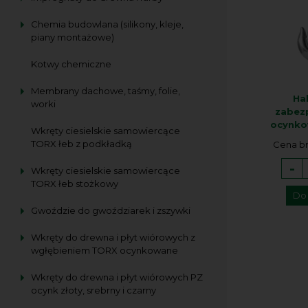
Chemia budowlana (silikony, kleje,
piany montażowe)
Kotwy chemiczne
Membrany dachowe, taśmy, folie,
Ha
worki
zabez
ocynko
Wkręty ciesielskie samowiercące
TORX łeb z podkładką
Cena br
-
Wkręty ciesielskie samowiercące
TORX łeb stożkowy
Do
Gwoździe do gwoździarek i zszywki
Wkręty do drewna i płyt wiórowych z
wgłębieniem TORX ocynkowane
Wkręty do drewna i płyt wiórowych PZ
ocynk złoty, srebrny i czarny