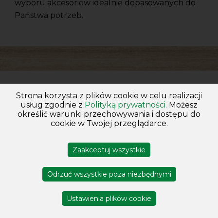
wyboru akcesoriów idealnie dopasowanych do
Państwa potrzeb.
Informacje
Strona korzysta z plików cookie w celu realizacji
usług zgodnie z
Polityką prywatności.
Możesz
Regulamin
określić warunki przechowywania i dostępu do
cookie w Twojej przeglądarce.
Wysyłka
Kontakt
Zaakceptuj wszystkie
Nowości
Promocje
Odrzuć wszystkie poza niezbędnymi
Ustawienia plików cookie
Moje konto