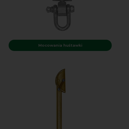
Mocowania huśtawki