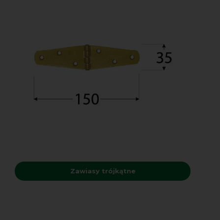
Zawiasy trójkątne