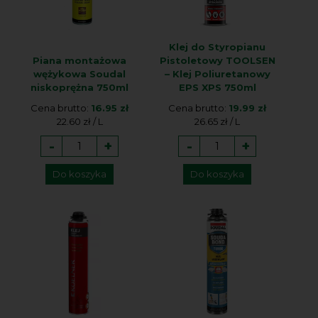
Klej do Styropianu
Piana montażowa
Pistoletowy TOOLSEN
wężykowa Soudal
– Klej Poliuretanowy
niskoprężna 750ml
EPS XPS 750ml
Cena brutto:
16.95 zł
Cena brutto:
19.99 zł
22.60 zł / L
26.65 zł / L
-
+
-
+
Do koszyka
Do koszyka