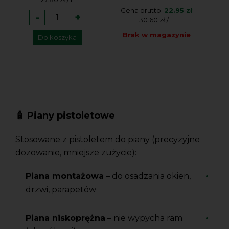
Cena brutto:
22.95 zł
-
+
30.60 zł / L
Brak w magazynie
Do koszyka
🧴 Piany pistoletowe
Stosowane z pistoletem do piany (precyzyjne
dozowanie, mniejsze zużycie):
Piana montażowa
– do osadzania okien,
drzwi, parapetów
Piana niskoprężna
– nie wypycha ram