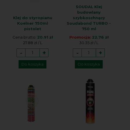
SOUDAL Klej
budowlany
Klej do styropianu
szybkoschnący
Koelner 750ml
Soudabond TURBO -
pistolet
750 ml
Cena brutto:
20.91 zł
Promocja:
22.76 zł
27.88 zł / L
30.35 zł / L
-
+
-
+
Do koszyka
Do koszyka