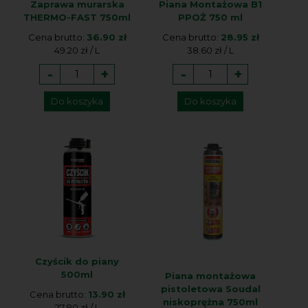
Zaprawa murarska
Piana Montażowa B1
THERMO-FAST 750ml
PPOŻ 750 ml
Cena brutto:
36.90 zł
Cena brutto:
28.95 zł
49.20 zł / L
38.60 zł / L
-
+
-
+
Do koszyka
Do koszyka
Czyścik do piany
500ml
Piana montażowa
pistoletowa Soudal
Cena brutto:
13.90 zł
niskoprężna 750ml
27.80 zł / L