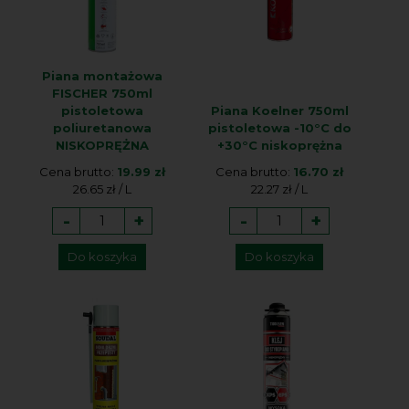
Piana montażowa
FISCHER 750ml
pistoletowa
Piana Koelner 750ml
poliuretanowa
pistoletowa -10°C do
NISKOPRĘŻNA
+30°C niskoprężna
Cena brutto:
19.99 zł
Cena brutto:
16.70 zł
26.65 zł / L
22.27 zł / L
-
+
-
+
Do koszyka
Do koszyka