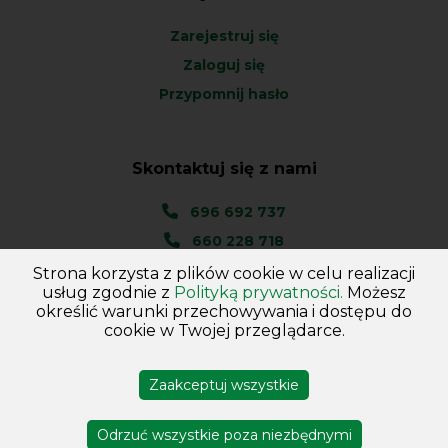
Zarejestruj się
Zaloguj się
Przypomnij hasło
Skontaktuj się z nami
696 692 737
660 228 718
Strona korzysta z plików cookie w celu realizacji
Ul. Węgierska 1A
usług zgodnie z
Polityką prywatności.
Możesz
46-045 Kotórz Mały
określić warunki przechowywania i dostępu do
(woj. Opolskie)
cookie w Twojej przeglądarce.
Zaakceptuj wszystkie
Copyright © 2026
Hurtownia - Majster
. Wszelkie prawa
zastrzeżone
Odrzuć wszystkie poza niezbędnymi