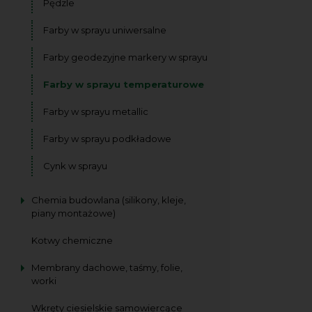
Pędzle
Farby w sprayu uniwersalne
Farby geodezyjne markery w sprayu
Farby w sprayu temperaturowe
Farby w sprayu metallic
Farby w sprayu podkładowe
Cynk w sprayu
Chemia budowlana (silikony, kleje,
piany montażowe)
Kotwy chemiczne
Membrany dachowe, taśmy, folie,
worki
Wkręty ciesielskie samowiercące