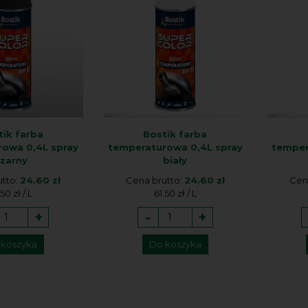
tik farba
Bostik farba
owa 0,4L spray
temperaturowa 0,4L spray
temper
czarny
biały
utto:
24.60 zł
Cena brutto:
24.60 zł
Cen
.50 zł / L
61.50 zł / L
+
-
+
 koszyka
Do koszyka