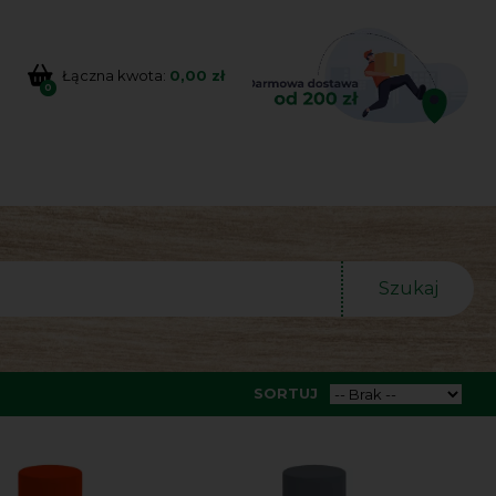
Łączna kwota:
0,00 zł
0
Szukaj
SORTUJ