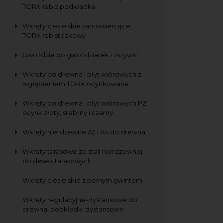
TORX łeb z podkładką
Wkręty ciesielskie samowiercące
TORX łeb stożkowy
Gwoździe do gwoździarek i zszywki
Wkręty do drewna i płyt wiórowych z
wgłębieniem TORX ocynkowane
Wkręty do drewna i płyt wiórowych PZ
ocynk złoty, srebrny i czarny
Wkręty nierdzewne A2 i A4 do drewna
Wkręty tarasowe ze stali nierdzewnej
do desek tarasowych
Wkręty ciesielskie z pełnym gwintem
Wkręty regulacyjne-dystansowe do
drewna, podkładki dystansowe