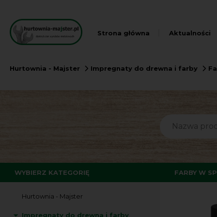
Strona główna
Aktualności
Hurtownia - Majster
Impregnaty do drewna i farby
Fa
WYBIERZ KATEGORIĘ
FARBY W S
Hurtownia - Majster
Impregnaty do drewna i farby