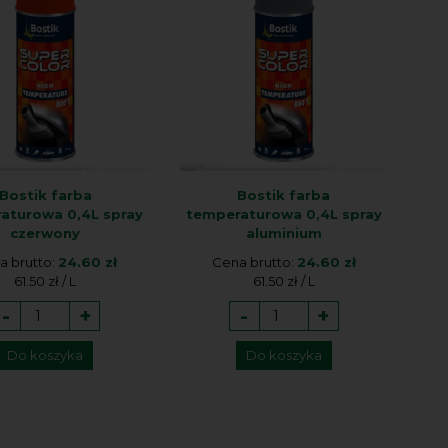
Bostik farba
Bostik farba
aturowa 0,4L spray
temperaturowa 0,4L spray
czerwony
aluminium
a brutto:
24.60 zł
Cena brutto:
24.60 zł
61.50 zł / L
61.50 zł / L
-
+
-
+
Do koszyka
Do koszyka