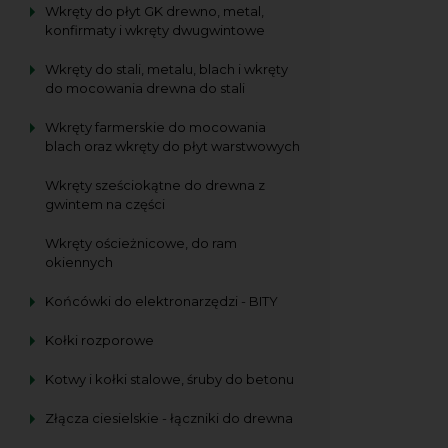
Wkręty do płyt GK drewno, metal,
konfirmaty i wkręty dwugwintowe
Wkręty do stali, metalu, blach i wkręty
do mocowania drewna do stali
Wkręty farmerskie do mocowania
blach oraz wkręty do płyt warstwowych
Wkręty sześciokątne do drewna z
gwintem na części
Wkręty ościeżnicowe, do ram
okiennych
Końcówki do elektronarzędzi - BITY
Kołki rozporowe
Kotwy i kołki stalowe, śruby do betonu
Złącza ciesielskie - łączniki do drewna