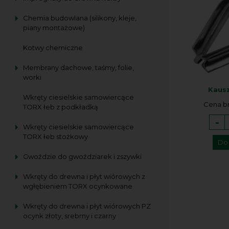
Chemia budowlana (silikony, kleje,
piany montażowe)
Kotwy chemiczne
Membrany dachowe, taśmy, folie,
worki
Kausz
Wkręty ciesielskie samowiercące
Cena br
TORX łeb z podkładką
-
Wkręty ciesielskie samowiercące
TORX łeb stożkowy
Do
Gwoździe do gwoździarek i zszywki
Wkręty do drewna i płyt wiórowych z
wgłębieniem TORX ocynkowane
Wkręty do drewna i płyt wiórowych PZ
ocynk złoty, srebrny i czarny