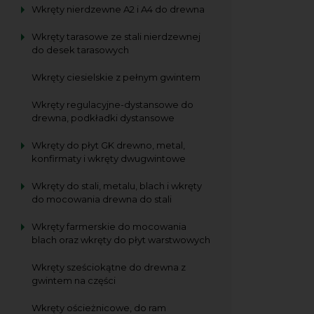
Wkręty nierdzewne A2 i A4 do drewna
Wkręty tarasowe ze stali nierdzewnej
do desek tarasowych
Wkręty ciesielskie z pełnym gwintem
Wkręty regulacyjne-dystansowe do
drewna, podkładki dystansowe
Wkręty do płyt GK drewno, metal,
konfirmaty i wkręty dwugwintowe
Wkręty do stali, metalu, blach i wkręty
do mocowania drewna do stali
Wkręty farmerskie do mocowania
blach oraz wkręty do płyt warstwowych
Wkręty sześciokątne do drewna z
gwintem na części
Wkręty ościeżnicowe, do ram