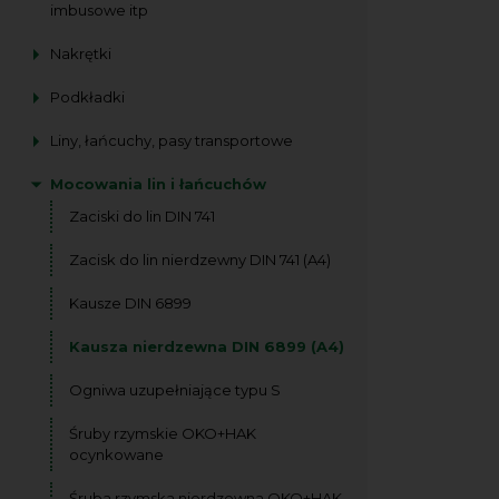
imbusowe itp
Nakrętki
Podkładki
Liny, łańcuchy, pasy transportowe
Mocowania lin i łańcuchów
Zaciski do lin DIN 741
Zacisk do lin nierdzewny DIN 741 (A4)
Kausze DIN 6899
Kausza nierdzewna DIN 6899 (A4)
Ogniwa uzupełniające typu S
Śruby rzymskie OKO+HAK
ocynkowane
Śruba rzymska nierdzewna OKO+HAK