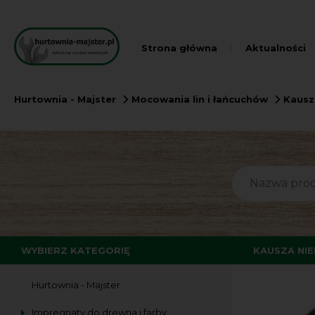
Strona główna
Aktualności
Hurtownia - Majster
Mocowania lin i łańcuchów
Kausz
WYBIERZ KATEGORIĘ
KAUSZA NIE
Hurtownia - Majster
Impregnaty do drewna i farby