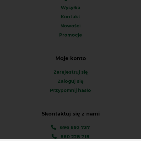
Wysyłka
Kontakt
Nowości
Promocje
Moje konto
Zarejestruj się
Zaloguj się
Przypomnij hasło
Skontaktuj się z nami
696 692 737
660 228 718