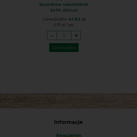
łączników ciesielskich
5x70 250szt
Cena brutto:
41.82 zł
0.17 zł / szt.
-
+
Do koszyka
Informacje
Regulamin