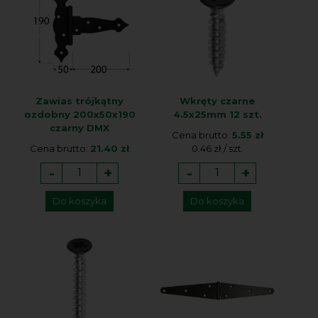
Zawias trójkątny
Wkręty czarne
ozdobny 200x50x190
4.5x25mm 12 szt.
czarny DMX
Cena brutto:
5.55 zł
Cena brutto:
21.40 zł
0.46 zł / szt.
-
+
-
+
Do koszyka
Do koszyka