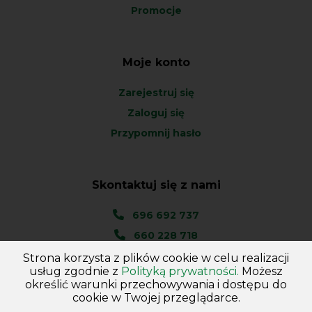
Promocje
Moje konto
Zarejestruj się
Zaloguj się
Przypomnij hasło
Skontaktuj się z nami
696 692 737
660 228 718
Strona korzysta z plików cookie w celu realizacji
Ul. Węgierska 1A
usług zgodnie z
Polityką prywatności.
Możesz
46-045 Kotórz Mały
określić warunki przechowywania i dostępu do
(woj. Opolskie)
cookie w Twojej przeglądarce.