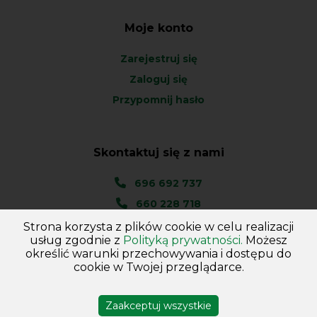
Moje konto
Zarejestruj się
Zaloguj się
Przypomnij hasło
Skontaktuj się z nami
696 692 737
660 228 718
Strona korzysta z plików cookie w celu realizacji
Ul. Węgierska 1A
usług zgodnie z
Polityką prywatności.
Możesz
46-045 Kotórz Mały
określić warunki przechowywania i dostępu do
(woj. Opolskie)
cookie w Twojej przeglądarce.
Zaakceptuj wszystkie
Copyright © 2026
Hurtownia - Majster
. Wszelkie prawa