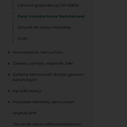
Łańcuch gospodarczy DIN 5685A
Pasy transportowe (ładunkowe)
Sznurek do wełny mineralnej
Druty
Mocowania lin i łańcuchów
Zawiasy, uchwyty, wsporniki, haki
Systemy zamocowań do płyt gipsowo-
kartonowych
Łączniki izolacji
Pozostałe elementy zamocowań
Artykuły BHP
Tarcze do cięcia i szlifowania betonu i