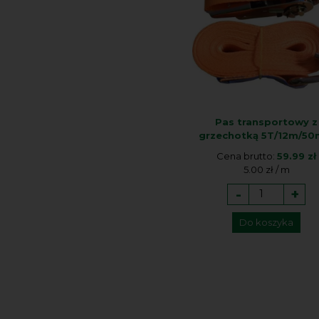
Pas transportowy z
grzechotką 5T/12m/5
Cena brutto:
59.99 zł
5.00 zł / m
-
+
Do koszyka