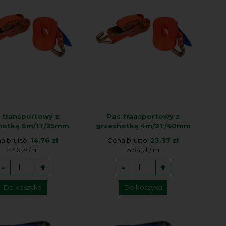
 transportowy z
Pas transportowy z
hotką 6m/1T/25mm
grzechotką 4m/2T/40mm
a brutto:
14.76 zł
Cena brutto:
23.37 zł
2.46 zł / m
5.84 zł / m
-
+
-
+
Do koszyka
Do koszyka