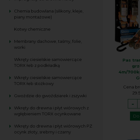
Chemia budowlana (silikony, kleje,
piany montażowe)
Kotwy chemiczne
Membrany dachowe, taśmy, folie,
worki
Wkręty ciesielskie samowiercące
Pas tr
TORX łeb z podkładką
grz
4m/700kg
Wkręty ciesielskie samowiercące
G
TORX łeb stożkowy
Cena br
29.5
Gwoździe do gwoździarek i zszywki
-
Wkręty do drewna i płyt wiórowych z
wgłębieniem TORX ocynkowane
Do
Wkręty do drewna i płyt wiórowych PZ
ocynk złoty, srebrny i czarny