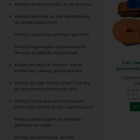
Wkręty nierdzewne A2 i A4 do drewna
Wkręty tarasowe ze stali nierdzewnej
do desek tarasowych
Wkręty ciesielskie z pełnym gwintem
Wkręty regulacyjne-dystansowe do
drewna, podkładki dystansowe
Pas tr
Wkręty do płyt GK drewno, metal,
grzechot
konfirmaty i wkręty dwugwintowe
Cena br
Wkręty do stali, metalu, blach i wkręty
9.
do mocowania drewna do stali
-
Wkręty farmerskie do mocowania
Do
blach oraz wkręty do płyt warstwowych
Wkręty sześciokątne do drewna z
gwintem na części
Wkręty ościeżnicowe, do ram