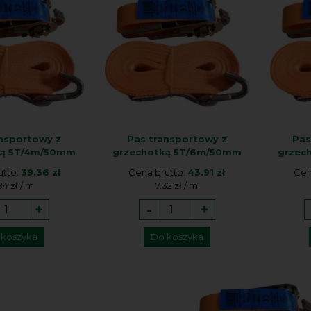
ansportowy z
Pas transportowy z
Pas
ką 5T/4m/50mm
grzechotką 5T/6m/50mm
grzec
utto:
39.36 zł
Cena brutto:
43.91 zł
Cen
84 zł / m
7.32 zł / m
+
-
+
 koszyka
Do koszyka