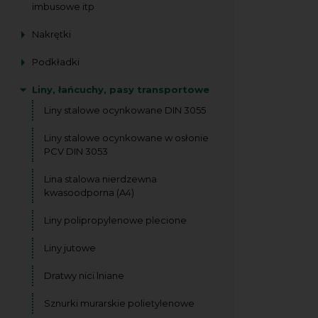
imbusowe itp
Nakrętki
Podkładki
Liny, łańcuchy, pasy transportowe
Liny stalowe ocynkowane DIN 3055
Liny stalowe ocynkowane w osłonie
PCV DIN 3053
Lina stalowa nierdzewna
kwasoodporna (A4)
Liny polipropylenowe plecione
Liny jutowe
Dratwy nici lniane
Sznurki murarskie polietylenowe