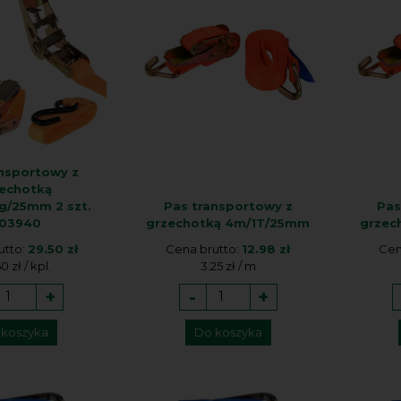
ansportowy z
echotką
/25mm 2 szt.
Pas transportowy z
Pas
03940
grzechotką 4m/1T/25mm
grzec
utto:
29.50 zł
Cena brutto:
12.98 zł
Cen
0 zł / kpl.
3.25 zł / m
+
-
+
 koszyka
Do koszyka