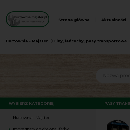
Strona główna
Aktualności
Hurtownia - Majster
Liny, łańcuchy, pasy transportowe
WYBIERZ KATEGORIĘ
PASY TRAN
Hurtownia - Majster
Impregnaty do drewna i farby