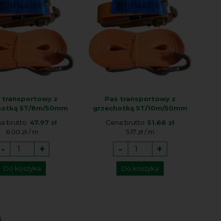
 transportowy z
Pas transportowy z
hotką 5T/8m/50mm
grzechotką 5T/10m/50mm
a brutto:
47.97 zł
Cena brutto:
51.66 zł
6.00 zł / m
5.17 zł / m
-
+
-
+
Do koszyka
Do koszyka