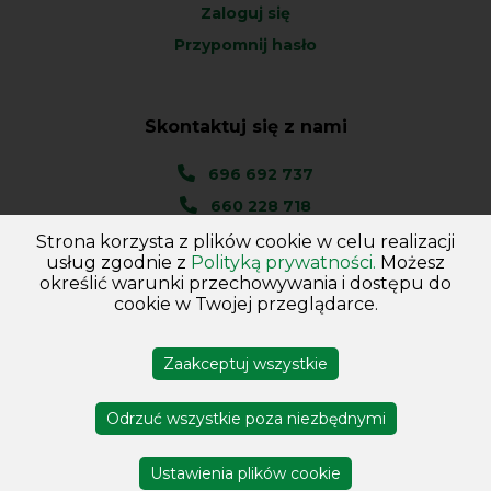
Zaloguj się
Przypomnij hasło
Skontaktuj się z nami
696 692 737
660 228 718
Strona korzysta z plików cookie w celu realizacji
Ul. Węgierska 1A
usług zgodnie z
Polityką prywatności.
Możesz
46-045 Kotórz Mały
określić warunki przechowywania i dostępu do
(woj. Opolskie)
cookie w Twojej przeglądarce.
Zaakceptuj wszystkie
Copyright © 2026
Hurtownia - Majster
. Wszelkie prawa
zastrzeżone
Odrzuć wszystkie poza niezbędnymi
Projekt i wykonanie DejvSoft
Profesjonalne sklepy
internetowe
Ustawienia plików cookie