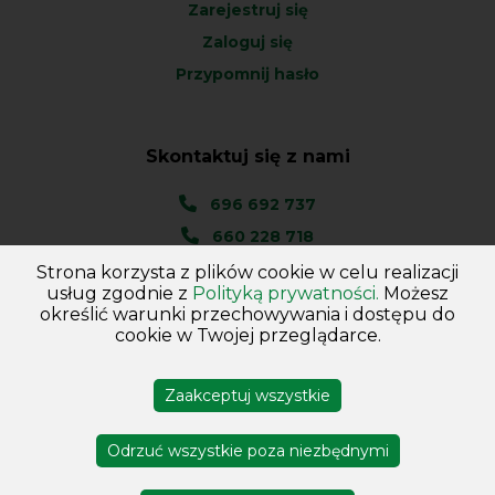
Zarejestruj się
Zaloguj się
Przypomnij hasło
Skontaktuj się z nami
696 692 737
660 228 718
Strona korzysta z plików cookie w celu realizacji
Ul. Węgierska 1A
usług zgodnie z
Polityką prywatności.
Możesz
46-045 Kotórz Mały
określić warunki przechowywania i dostępu do
(woj. Opolskie)
cookie w Twojej przeglądarce.
Zaakceptuj wszystkie
Copyright © 2026
Hurtownia - Majster
. Wszelkie prawa
zastrzeżone
Odrzuć wszystkie poza niezbędnymi
Projekt i wykonanie DejvSoft
Profesjonalne sklepy