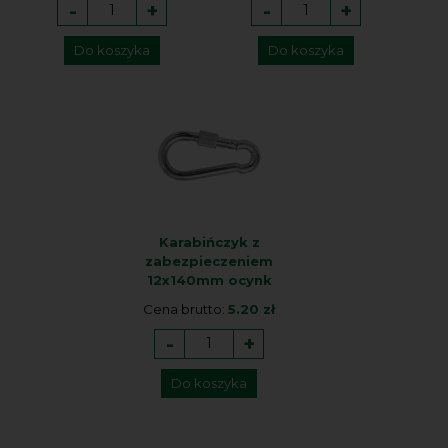
-
+
-
+
Do koszyka
Do koszyka
Karabińczyk z
zabezpieczeniem
12x140mm ocynk
Cena brutto:
5.20 zł
-
+
Do koszyka