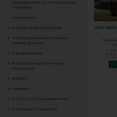
Specjalne wkręty do mocowania złącz
ciesielskich
Wieszaki belki
Altax lakie
Podstawy słupa drewnianego
Gwoździe budowlane, ciesielskie,
Cena bru
papowe, skręcane
37
-
Pręty gwintowane
Śruby sześciokątne, zamkowe,
Do
imbusowe itp
Nakrętki
Podkładki
Liny, łańcuchy, pasy transportowe
Mocowania lin i łańcuchów