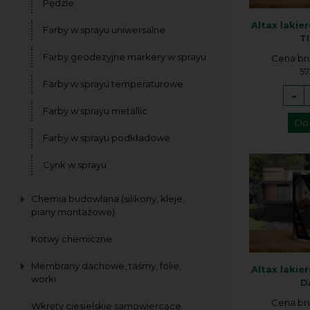
Pędzle
Altax lakie
Farby w sprayu uniwersalne
TI
Farby geodezyjne markery w sprayu
Cena br
57
Farby w sprayu temperaturowe
-
Farby w sprayu metallic
Do
Farby w sprayu podkładowe
Cynk w sprayu
Chemia budowlana (silikony, kleje,
piany montażowe)
Kotwy chemiczne
Membrany dachowe, taśmy, folie,
Altax lakie
worki
D
Cena br
Wkręty ciesielskie samowiercące