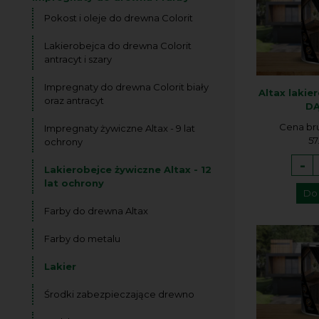
Pokost i oleje do drewna Colorit
Lakierobejca do drewna Colorit
antracyt i szary
Impregnaty do drewna Colorit biały
Altax lakie
oraz antracyt
DĄ
Cena br
Impregnaty żywiczne Altax - 9 lat
57
ochrony
-
Lakierobejce żywiczne Altax - 12
lat ochrony
Do
Farby do drewna Altax
Farby do metalu
Lakier
Środki zabezpieczające drewno