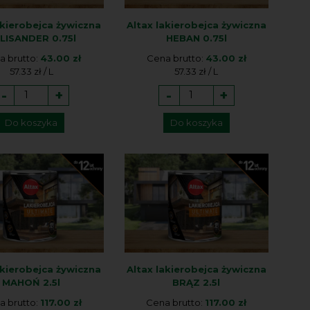
akierobejca żywiczna
Altax lakierobejca żywiczna
LISANDER 0.75l
HEBAN 0.75l
a brutto:
43.00 zł
Cena brutto:
43.00 zł
57.33 zł / L
57.33 zł / L
-
+
-
+
Do koszyka
Do koszyka
akierobejca żywiczna
Altax lakierobejca żywiczna
MAHOŃ 2.5l
BRĄZ 2.5l
a brutto:
117.00 zł
Cena brutto:
117.00 zł