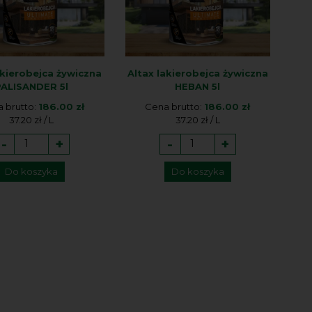
akierobejca żywiczna
Altax lakierobejca żywiczna
PALISANDER 5l
HEBAN 5l
 brutto:
186.00 zł
Cena brutto:
186.00 zł
37.20 zł / L
37.20 zł / L
-
+
-
+
Do koszyka
Do koszyka