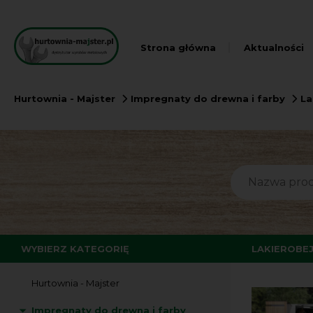
Strona główna
Aktualności
Hurtownia - Majster
Impregnaty do drewna i farby
La
WYBIERZ KATEGORIĘ
LAKIEROBEJ
Hurtownia - Majster
Impregnaty do drewna i farby