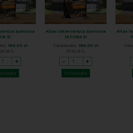
robejca żywiczna
Altax lakierobejca żywiczna
Altax l
TIK 5l
JATOBA 5l
tto:
186.00 zł
Cena brutto:
186.00 zł
Cena
.20 zł / L
37.20 zł / L
+
-
+
 koszyka
Do koszyka