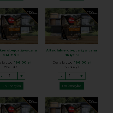
akierobejca żywiczna
Altax lakierobejca żywiczna
MAHOŃ 5l
BRĄZ 5l
 brutto:
186.00 zł
Cena brutto:
186.00 zł
37.20 zł / L
37.20 zł / L
-
+
-
+
Do koszyka
Do koszyka