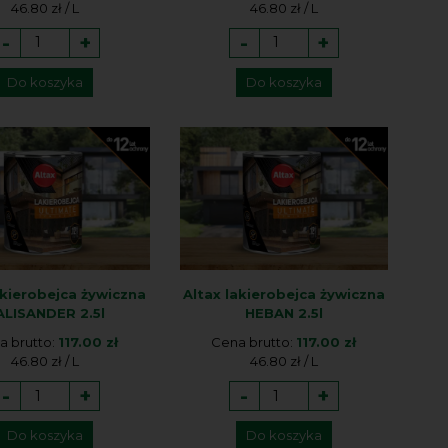
46.80 zł / L
46.80 zł / L
-
+
-
+
Do koszyka
Do koszyka
akierobejca żywiczna
Altax lakierobejca żywiczna
ALISANDER 2.5l
HEBAN 2.5l
a brutto:
117.00 zł
Cena brutto:
117.00 zł
46.80 zł / L
46.80 zł / L
-
+
-
+
Do koszyka
Do koszyka