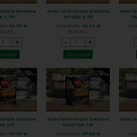
robejca żywiczna
Altax lakierobejca żywiczna
Altax l
K 0.75l
JATOBA 0.75l
PA
utto:
43.00 zł
Cena brutto:
43.00 zł
Cen
.33 zł / L
57.33 zł / L
+
-
+
 koszyka
Do koszyka
robejca żywiczna
Altax lakierobejca żywiczna
Altax l
ĄB 2.5l
KASZTAN 2.5l
utto:
117.00 zł
Cena brutto:
117.00 zł
Cen