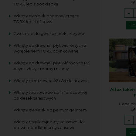
46.
TORX łeb z podkładką
-
Wkręty ciesielskie samowiercące
TORX łeb stożkowy
Do
Gwoździe do gwoździarek i zszywki
Wkręty do drewna i płyt wiórowych z
wgłębieniem TORX ocynkowane
Wkręty do drewna i płyt wiórowych PZ
ocynk złoty, srebrny i czarny
Wkręty nierdzewne A2 i A4 do drewna
Altax lakie
Wkręty tarasowe ze stali nierdzewnej
T
do desek tarasowych
Cena br
46.
Wkręty ciesielskie z pełnym gwintem
-
Wkręty regulacyjne-dystansowe do
drewna, podkładki dystansowe
Do