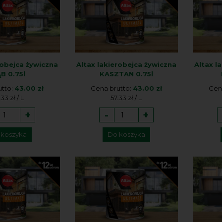
robejca żywiczna
Altax lakierobejca żywiczna
Altax l
B 0.75l
KASZTAN 0.75l
utto:
43.00 zł
Cena brutto:
43.00 zł
Cen
.33 zł / L
57.33 zł / L
+
-
+
 koszyka
Do koszyka