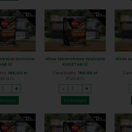
robejca żywiczna
Altax lakierobejca żywiczna
Altax l
DĄB 5l
KASZTAN 5l
tto:
186.00 zł
Cena brutto:
186.00 zł
Cena
.20 zł / L
37.20 zł / L
+
-
+
 koszyka
Do koszyka