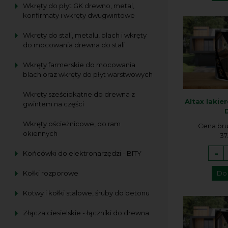
Wkręty do płyt GK drewno, metal,
konfirmaty i wkręty dwugwintowe
Wkręty do stali, metalu, blach i wkręty
do mocowania drewna do stali
Wkręty farmerskie do mocowania
blach oraz wkręty do płyt warstwowych
Wkręty sześciokątne do drewna z
Altax lakie
gwintem na części
Wkręty ościeżnicowe, do ram
Cena bru
okiennych
37
-
Końcówki do elektronarzędzi - BITY
Kołki rozporowe
Do
Kotwy i kołki stalowe, śruby do betonu
Złącza ciesielskie - łączniki do drewna