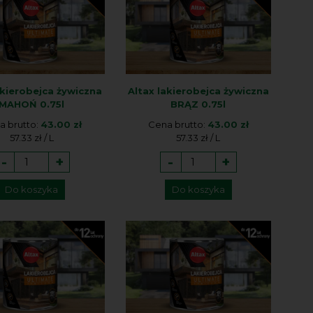
akierobejca żywiczna
Altax lakierobejca żywiczna
MAHOŃ 0.75l
BRĄZ 0.75l
a brutto:
43.00 zł
Cena brutto:
43.00 zł
57.33 zł / L
57.33 zł / L
-
+
-
+
Do koszyka
Do koszyka