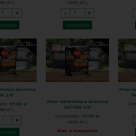
80 zł / L
46.80 zł / L
+
-
+
 koszyka
Do koszyka
robejca żywiczna
Altax l
IK 2.5l
P
Altax lakierobejca żywiczna
utto:
117.00 zł
Cen
JATOBA 2.5l
80 zł / L
Cena brutto:
117.00 zł
+
46.80 zł / L
Brak w magazynie
 koszyka