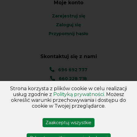
Moje konto
Zarejestruj się
Zaloguj się
Przypomnij hasło
Skontaktuj się z nami
696 692 737
660 228 718
Strona korzysta z plików cookie w celu realizacji
Ul. Węgierska 1A
usług zgodnie z
Polityką prywatności.
Możesz
46-045 Kotórz Mały
określić warunki przechowywania i dostępu do
(woj. Opolskie)
cookie w Twojej przeglądarce.
Zaakceptuj wszystkie
Copyright © 2026
Hurtownia - Majster
. Wszelkie prawa
zastrzeżone