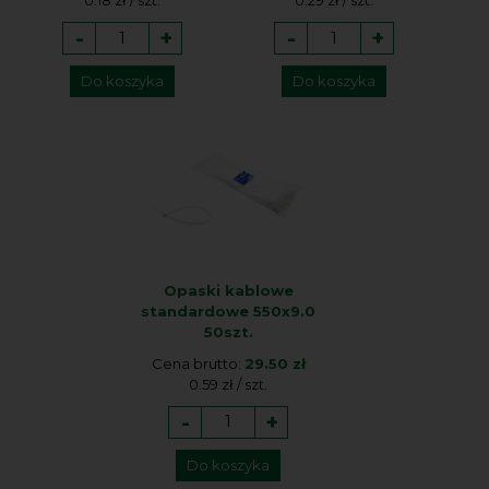
0.18 zł / szt.
0.29 zł / szt.
-
+
-
+
Do koszyka
Do koszyka
Opaski kablowe
standardowe 550x9.0
50szt.
Cena brutto:
29.50 zł
0.59 zł / szt.
-
+
Do koszyka