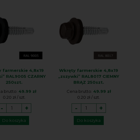
 farmerskie 4,8x19
Wkręty farmerskie 4,8x19
ki” RAL9005 CZARNY
„zszywki” RAL8017 CIEMNY
250szt.
BRĄZ 250szt.
a brutto:
49.99 zł
Cena brutto:
49.99 zł
0.20 zł / szt.
0.20 zł / szt.
-
+
-
+
Do koszyka
Do koszyka