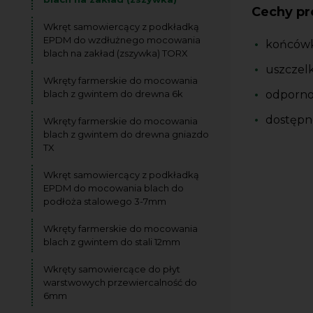
Cechy pr
Wkręt samowiercący z podkładką
EPDM do wzdłużnego mocowania
końcówk
blach na zakład (zszywka) TORX
uszczel
Wkręty farmerskie do mocowania
blach z gwintem do drewna 6k
odporno
dostępne
Wkręty farmerskie do mocowania
blach z gwintem do drewna gniazdo
TX
Wkręt samowiercący z podkładką
EPDM do mocowania blach do
podłoża stalowego 3-7mm
Wkręty farmerskie do mocowania
blach z gwintem do stali 12mm
Wkręty samowiercące do płyt
warstwowych przewiercalność do
6mm