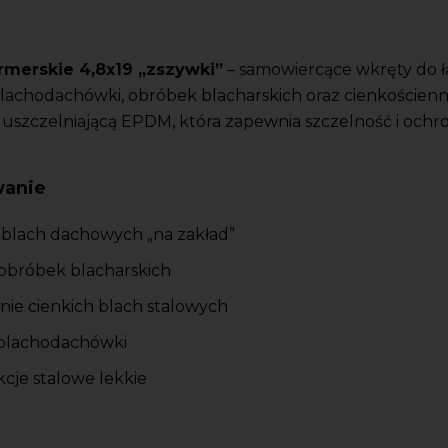
rmerskie 4,8x19 „zszywki”
– samowiercące wkręty do ł
achodachówki, obróbek blacharskich oraz cienkościen
uszczelniającą EPDM, która zapewnia szczelność i ochr
wanie
 blach dachowych „na zakład”
obróbek blacharskich
ie cienkich blach stalowych
 blachodachówki
cje stalowe lekkie