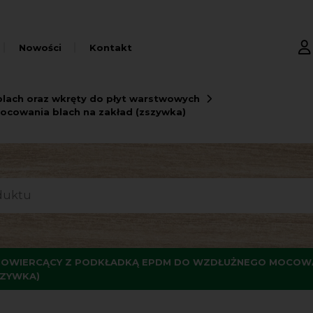
Nowości
Kontakt
lach oraz wkręty do płyt warstwowych
cowania blach na zakład (zszywka)
OWIERCĄCY Z PODKŁADKĄ EPDM DO WZDŁUŻNEGO MOCOWA
SZYWKA)