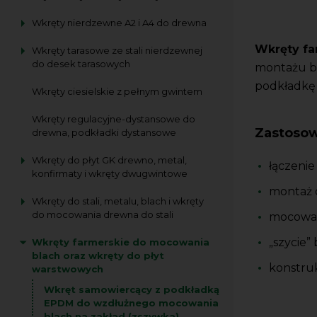
Wkręty nierdzewne A2 i A4 do drewna
Wkręty fa
Wkręty tarasowe ze stali nierdzewnej
do desek tarasowych
montażu bl
podkładkę 
Wkręty ciesielskie z pełnym gwintem
Wkręty regulacyjne-dystansowe do
Zastoso
drewna, podkładki dystansowe
Wkręty do płyt GK drewno, metal,
łączenie
konfirmaty i wkręty dwugwintowe
montaż 
Wkręty do stali, metalu, blach i wkręty
do mocowania drewna do stali
mocowan
„szycie”
Wkręty farmerskie do mocowania
blach oraz wkręty do płyt
konstruk
warstwowych
Wkręt samowiercący z podkładką
EPDM do wzdłużnego mocowania
blach na zakład (zszywka)