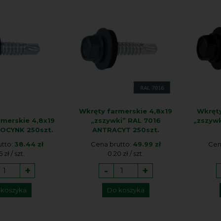
Wkręty farmerskie 4,8x19
Wkręty
rmerskie 4,8x19
„zszywki” RAL 7016
„zszyw
 OCYNK 250szt.
ANTRACYT 250szt.
utto:
38.44 zł
Cena brutto:
49.99 zł
Cen
5 zł / szt.
0.20 zł / szt.
+
-
+
 koszyka
Do koszyka