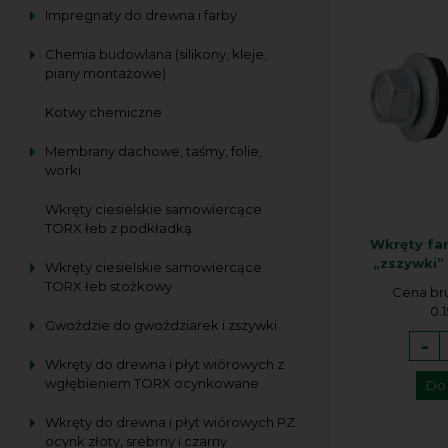
Impregnaty do drewna i farby
Chemia budowlana (silikony, kleje,
piany montażowe)
Kotwy chemiczne
Membrany dachowe, taśmy, folie,
worki
Wkręty ciesielskie samowiercące
TORX łeb z podkładką
Wkręty fa
„zszywki”
Wkręty ciesielskie samowiercące
TORX łeb stożkowy
Cena br
0.1
Gwoździe do gwoździarek i zszywki
-
Wkręty do drewna i płyt wiórowych z
wgłębieniem TORX ocynkowane
Do
Wkręty do drewna i płyt wiórowych PZ
ocynk złoty, srebrny i czarny