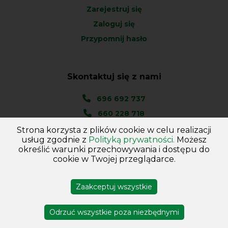
Zarejestruj się
Zaloguj się
Przypomnij hasło
Skontaktuj się z nami
696 692 737
660 228 718
Strona korzysta z plików cookie w celu realizacji
Ul. Węgierska 1A
usług zgodnie z
Polityką prywatności.
Możesz
46-045 Kotórz Mały
określić warunki przechowywania i dostępu do
(woj. Opolskie)
cookie w Twojej przeglądarce.
Zaakceptuj wszystkie
Copyright © 2026
Hurtownia - Majster
. Wszelkie prawa
zastrzeżone
Odrzuć wszystkie poza niezbędnymi
Projekt i wykonanie DejvSoft
Profesjonalne sklepy