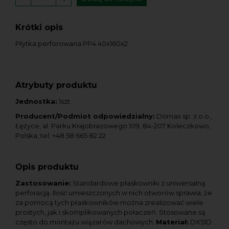
Krótki opis
Płytka perforowana PP4 40x160x2
Atrybuty produktu
Jednostka:
1szt.
Producent/Podmiot odpowiedzialny:
Domax sp. z o.o.,
Łężyce, al. Parku Krajobrazowego 109, 84-207 Koleczkowo,
Polska, tel. +48 58 665 82 22
Opis produktu
Zastosowanie:
Standardowe płaskowniki z uniwersalną
perforacją. Ilość umieszczonych w nich otworów sprawia, że
za pomocą tych płaskowników można zrealizować wiele
prostych, jak i skomplikowanych połaczeń. Stosowane są
często do montażu wiązarów dachowych.
Materiał:
DX51D