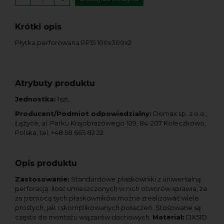
Krótki opis
Płytka perforowana PP15 100x300x2
Atrybuty produktu
Jednostka:
1szt.
Producent/Podmiot odpowiedzialny:
Domax sp. z o.o.,
Łężyce, al. Parku Krajobrazowego 109, 84-207 Koleczkowo,
Polska, tel. +48 58 665 82 22
Opis produktu
Zastosowanie:
Standardowe płaskowniki z uniwersalną
perforacją. Ilość umieszczonych w nich otworów sprawia, że
za pomocą tych płaskowników można zrealizować wiele
prostych, jak i skomplikowanych połaczeń. Stosowane są
często do montażu wiązarów dachowych.
Materiał:
DX51D