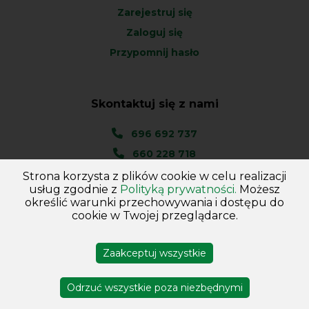
Zarejestruj się
Zaloguj się
Przypomnij hasło
Skontaktuj się z nami
696 692 737
660 228 718
Strona korzysta z plików cookie w celu realizacji
Ul. Węgierska 1A
usług zgodnie z
Polityką prywatności.
Możesz
46-045 Kotórz Mały
określić warunki przechowywania i dostępu do
(woj. Opolskie)
cookie w Twojej przeglądarce.
Zaakceptuj wszystkie
Copyright © 2026
Hurtownia - Majster
. Wszelkie prawa
zastrzeżone
Odrzuć wszystkie poza niezbędnymi
Projekt i wykonanie DejvSoft
Profesjonalne sklepy