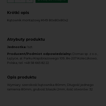
Krótki opis
Kątownik montażowy KM9 80x80x80x2
Atrybuty produktu
Jednostka:
1szt.
Producent/Podmiot odpowiedzialny:
Domax sp. z o.o.,
Łężyce, al. Parku Krajobrazowego 109, 84-207 Koleczkowo,
Polska, tel. +48 58 665 82 22
Opis produktu
Wymiary: szerokość kątownika 80mm, Długość jednego
ramienia 80mm, grubość blaszki 2mm, ilość otworów: 32