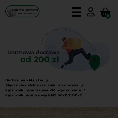
0
Hurtownia - Majster
Złącza ciesielskie - łączniki do drewna
Kątowniki montażowe KM ocynkowane
Kątownik montażowy KM9 80x80x80x2