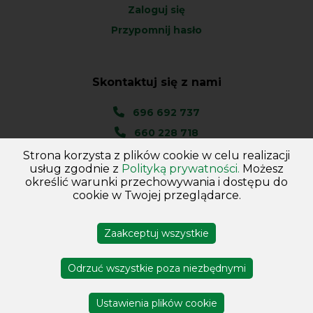
Zaloguj się
Przypomnij hasło
Skontaktuj się z nami
696 692 737
660 228 718
Strona korzysta z plików cookie w celu realizacji
Ul. Węgierska 1A
usług zgodnie z
Polityką prywatności.
Możesz
46-045 Kotórz Mały
określić warunki przechowywania i dostępu do
(woj. Opolskie)
cookie w Twojej przeglądarce.
Zaakceptuj wszystkie
Copyright © 2026
Hurtownia - Majster
. Wszelkie prawa
zastrzeżone
Odrzuć wszystkie poza niezbędnymi
Projekt i wykonanie DejvSoft
Profesjonalne sklepy
internetowe
Ustawienia plików cookie