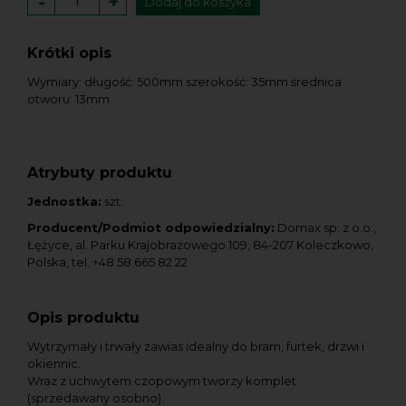
-
+
Dodaj do koszyka
Krótki opis
Wymiary: długość: 500mm szerokość: 35mm średnica
otworu: 13mm
Atrybuty produktu
Jednostka:
szt.
Producent/Podmiot odpowiedzialny:
Domax sp. z o.o.,
Łężyce, al. Parku Krajobrazowego 109, 84-207 Koleczkowo,
Polska, tel. +48 58 665 82 22
Opis produktu
Wytrzymały i trwały zawias idealny do bram, furtek, drzwi i
okiennic.
Wraz z uchwytem czopowym tworzy komplet
(sprzedawany osobno).