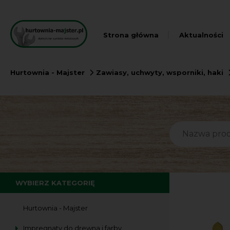
Strona główna
Aktualności
Hurtownia - Majster
Zawiasy, uchwyty, wsporniki, haki
WYBIERZ KATEGORIĘ
Hurtownia - Majster
Impregnaty do drewna i farby