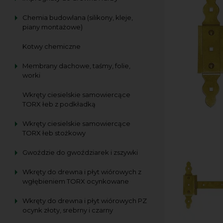
Chemia budowlana (silikony, kleje,
piany montażowe)
Kotwy chemiczne
Membrany dachowe, taśmy, folie,
worki
Wkręty ciesielskie samowiercące
TORX łeb z podkładką
Wkręty ciesielskie samowiercące
TORX łeb stożkowy
Gwoździe do gwoździarek i zszywki
Wkręty do drewna i płyt wiórowych z
wgłębieniem TORX ocynkowane
Wkręty do drewna i płyt wiórowych PZ
ocynk złoty, srebrny i czarny