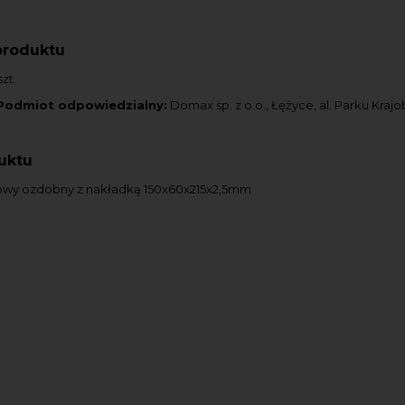
produktu
zt.
Podmiot odpowiedzialny:
Domax sp. z o.o., Łężyce, al. Parku Kraj
uktu
wy ozdobny z nakładką 150x60x215x2,5mm