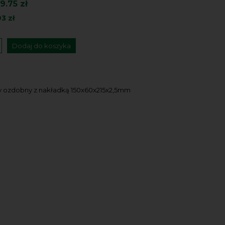
9.75 zł
93 zł
Dodaj do koszyka
 ozdobny z nakładką 150x60x215x2,5mm