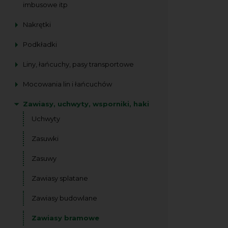
imbusowe itp
Nakrętki
Podkładki
Liny, łańcuchy, pasy transportowe
Mocowania lin i łańcuchów
Zawiasy, uchwyty, wsporniki, haki
Uchwyty
Zasuwki
Zasuwy
Zawiasy splatane
Zawiasy budowlane
Zawiasy bramowe