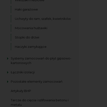
Haki garażowe
Uchwyty do ram, szafek, kwietników
Mocowania huśtawki
Stopki do drzwi
Haczyki zamykające
Systemy zamocowań do płyt gipsowo-
kartonowych
Łączniki izolacji
Pozostałe elementy zamocowań
Artykuły BHP
Tarcze do cięcia i szlifowania betonu i
metalu