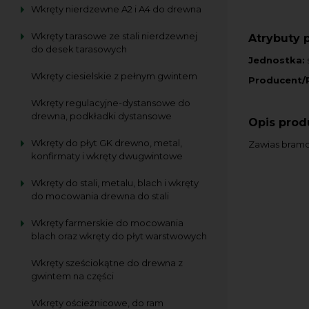
Wkręty nierdzewne A2 i A4 do drewna
Wkręty tarasowe ze stali nierdzewnej
Atrybuty 
do desek tarasowych
Jednostka:
s
Wkręty ciesielskie z pełnym gwintem
Producent/
Wkręty regulacyjne-dystansowe do
drewna, podkładki dystansowe
Opis prod
Wkręty do płyt GK drewno, metal,
Zawias bramo
konfirmaty i wkręty dwugwintowe
Wkręty do stali, metalu, blach i wkręty
do mocowania drewna do stali
Wkręty farmerskie do mocowania
blach oraz wkręty do płyt warstwowych
Wkręty sześciokątne do drewna z
gwintem na części
Wkręty ościeżnicowe, do ram