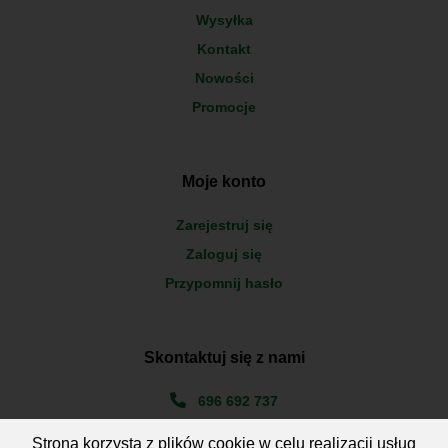
Wysyłka
Kontakt
Nowości
Promocje
Moje konto
Zarejestruj się
Zaloguj się
Przypomnij hasło
Skontaktuj się z nami
696 692 737
660 228 718
Strona korzysta z plików cookie w celu realizacji usług