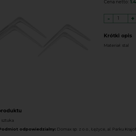
Cena netto:
1.
-
+
Krótki opis
Materiał: stal
produktu
1 sztuka
Podmiot odpowiedzialny:
Domax sp. z o.o., Łężyce, al. Parku Kraj