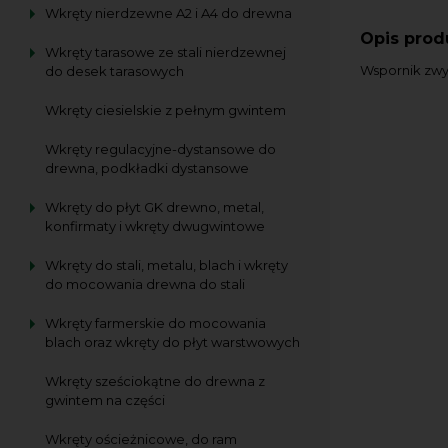
Wkręty nierdzewne A2 i A4 do drewna
Opis prod
Wkręty tarasowe ze stali nierdzewnej
Wspornik zwyk
do desek tarasowych
Wkręty ciesielskie z pełnym gwintem
Wkręty regulacyjne-dystansowe do
drewna, podkładki dystansowe
Wkręty do płyt GK drewno, metal,
konfirmaty i wkręty dwugwintowe
Wkręty do stali, metalu, blach i wkręty
do mocowania drewna do stali
Wkręty farmerskie do mocowania
blach oraz wkręty do płyt warstwowych
Wkręty sześciokątne do drewna z
gwintem na części
Wkręty ościeżnicowe, do ram