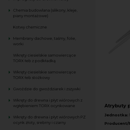
Chemia budowlana (silikony, kleje,
piany montażowe)
Kotwy chemiczne
Membrany dachowe, taśmy, folie,
worki
Wkręty ciesielskie samowiercące
TORX łeb z podkładką
Wkręty ciesielskie samowiercące
TORX łeb stożkowy
Gwoździe do gwoździarek i zszywki
Wkręty do drewna i płyt wiórowych z
Atrybuty 
wgłębieniem TORX ocynkowane
Jednostka:
Wkręty do drewna i płyt wiórowych PZ
ocynk złoty, srebrny i czarny
Producent/