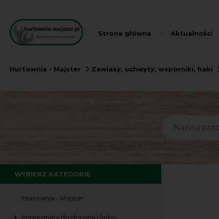
Strona główna
Aktualności
Hurtownia - Majster
Zawiasy, uchwyty, wsporniki, haki
WYBIERZ KATEGORIĘ
Hurtownia - Majster
Impregnaty do drewna i farby