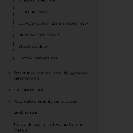
Haki garażowe
Uchwyty do ram, szafek, kwietników
Mocowania huśtawki
Stopki do drzwi
Haczyki zamykające
Systemy zamocowań do płyt gipsowo-
kartonowych
Łączniki izolacji
Pozostałe elementy zamocowań
Artykuły BHP
Tarcze do cięcia i szlifowania betonu i
metalu