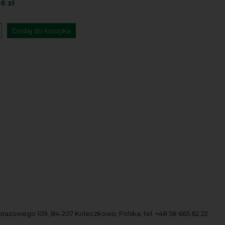
46 zł
Dodaj do koszyka
obrazowego 109, 84-207 Koleczkowo, Polska, tel. +48 58 665 82 22