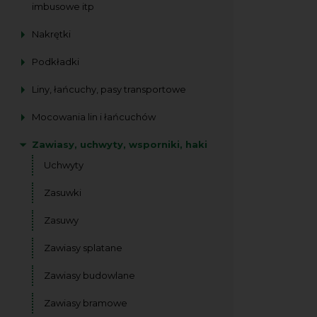
imbusowe itp
Nakrętki
Podkładki
Liny, łańcuchy, pasy transportowe
Mocowania lin i łańcuchów
Zawiasy, uchwyty, wsporniki, haki
Uchwyty
Zasuwki
Zasuwy
Zawiasy splatane
Zawiasy budowlane
Zawiasy bramowe