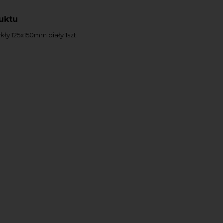
uktu
ły 125x150mm biały 1szt.