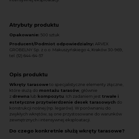
Atrybuty produktu
Opakowanie:
500 sztuk
Producent/Podmiot odpowiedzialny:
ARVEX
GROBELNY Sp. z o.o. Makuszyńskiego 4, Kraków 30-969,
tel. (12) 644-64-57
Opis produktu
Wkręty tarasowe
to specjalistyczne elementy złączne,
które służą do
montażu tarasów
, głównie
z
drewna
lub
kompozytu
. Ich zadaniem jest
trwałe i
estetyczne przytwierdzenie desek tarasowych
do
konstrukcji nośnej (np. legarów). W porównaniu do
zwykłych wkrętów, są one przystosowane do warunków
zewnętrznych i intensywnej eksploatacji.
Do czego konkretnie służą wkręty tarasowe?