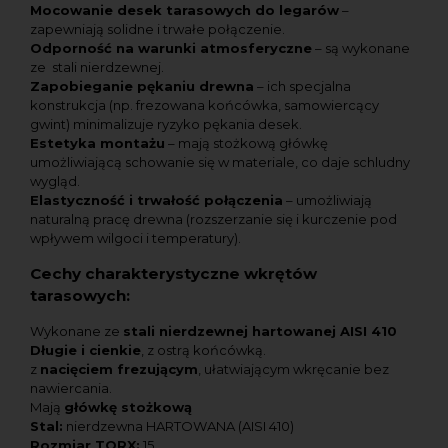
Mocowanie desek tarasowych do legarów
–
zapewniają solidne i trwałe połączenie.
Odporność na warunki atmosferyczne
– są wykonane
ze stali nierdzewnej.
Zapobieganie pękaniu drewna
– ich specjalna
konstrukcja (np. frezowana końcówka, samowiercący
gwint) minimalizuje ryzyko pękania desek.
Estetyka montażu
– mają stożkową główkę
umożliwiającą schowanie się w materiale, co daje schludny
wygląd.
Elastyczność i trwałość połączenia
– umożliwiają
naturalną pracę drewna (rozszerzanie się i kurczenie pod
wpływem wilgoci i temperatury).
Cechy charakterystyczne wkrętów
tarasowych:
Wykonane ze
stali nierdzewnej hartowanej AISI 410
Długie i cienkie
, z ostrą końcówką.
z
nacięciem frezującym
, ułatwiającym wkręcanie bez
nawiercania.
Mają
główkę stożkową
Stal:
nierdzewna HARTOWANA (AISI 410)
Rozmiar TORX:
15