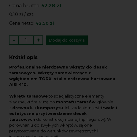
Cena brutto:
52.28 zł
0.10 zł / szt.
Cena netto:
42.50 zł
-
+
Dodaj do koszyka
Krótki opis
Profesjonalne nierdzewne wkręty do desek
tarasowych.
Wkręty samowiercące z
wgłębieniem TORX, stal nierdzewna hartowana
AISI 410.
Wkręty tarasowe
to specjalistyczne elementy
złączne, które służą do
montażu tarasów
, głównie
z
drewna
lub
kompozytu
. Ich zadaniem jest
trwałe i
estetyczne przytwierdzenie desek
tarasowych
do konstrukcji nośnej (np. legarów). W
porównaniu do zwykłych wkrętów, są one
przystosowane do warunków zewnętrznych i
intensywnej eksploatacji.