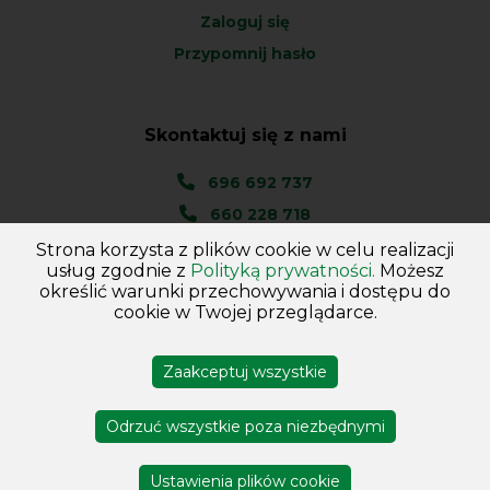
Zaloguj się
Przypomnij hasło
Skontaktuj się z nami
696 692 737
660 228 718
Strona korzysta z plików cookie w celu realizacji
Ul. Węgierska 1A
usług zgodnie z
Polityką prywatności.
Możesz
46-045 Kotórz Mały
określić warunki przechowywania i dostępu do
(woj. Opolskie)
cookie w Twojej przeglądarce.
Zaakceptuj wszystkie
Copyright © 2026
Hurtownia - Majster
. Wszelkie prawa
zastrzeżone
Odrzuć wszystkie poza niezbędnymi
Projekt i wykonanie DejvSoft
Profesjonalne sklepy
internetowe
Ustawienia plików cookie