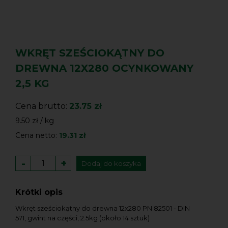
WKRĘT SZEŚCIOKĄTNY DO
DREWNA 12X280 OCYNKOWANY
2,5 KG
Cena brutto:
23.75 zł
9.50 zł / kg
Cena netto:
19.31 zł
-
+
Dodaj do koszyka
Krótki opis
Wkręt sześciokątny do drewna 12x280 PN 82501 - DIN
571, gwint na części, 2.5kg (około 14 sztuk)