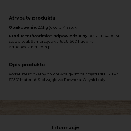
Atrybuty produktu
Opakowanie:
2.5kg (około 14 sztuk)
Producent/Podmiot odpowiedzialny:
AZMET RADOM
sp. z o.o. ul. Samorządowa 6, 26-600 Radom,
azmet@azmet.com.pl
Opis produktu
Wkręt sześciokątny do drewna gwint na części DIN : 571 PN:
82501 Materiał: Stal węglowa Powłoka: Ocynk biały
Informacje