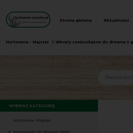
Strona główna
Aktualności
Hurtownia - Majster
Wkręty sześciokątne do drewna z g
WYBIERZ KATEGORIĘ
Hurtownia - Majster
Impregnaty do drewna i farby