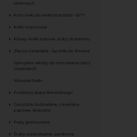
okiennych
Końcówki do elektronarzędzi - BITY
Kołki rozporowe
Kotwy i kołki stalowe, śruby do betonu
Złącza ciesielskie - łączniki do drewna
Specjalne wkręty do mocowania złącz
ciesielskich
Wieszaki belki
Podstawy słupa drewnianego
Gwoździe budowlane, ciesielskie,
papowe, skręcane
Pręty gwintowane
Śruby sześciokątne, zamkowe,