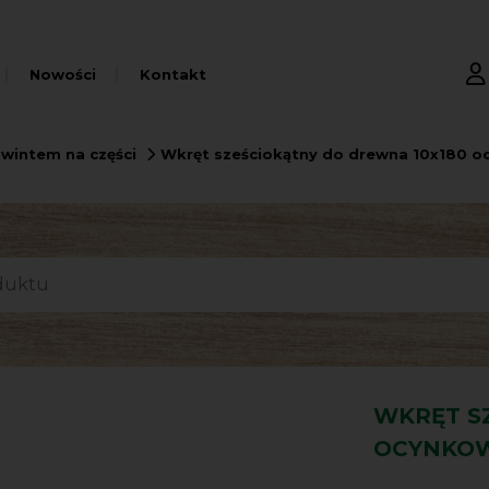
Nowości
Kontakt
wintem na części
Wkręt sześciokątny do drewna 10x180 o
WKRĘT S
OCYNKOW