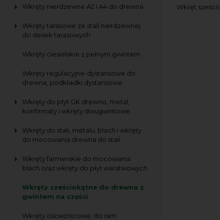
Wkręty nierdzewne A2 i A4 do drewna
Wkręt sześcio
Wkręty tarasowe ze stali nierdzewnej
do desek tarasowych
Wkręty ciesielskie z pełnym gwintem
Wkręty regulacyjne-dystansowe do
drewna, podkładki dystansowe
Wkręty do płyt GK drewno, metal,
konfirmaty i wkręty dwugwintowe
Wkręty do stali, metalu, blach i wkręty
do mocowania drewna do stali
Wkręty farmerskie do mocowania
blach oraz wkręty do płyt warstwowych
Wkręty sześciokątne do drewna z
gwintem na części
Wkręty ościeżnicowe, do ram