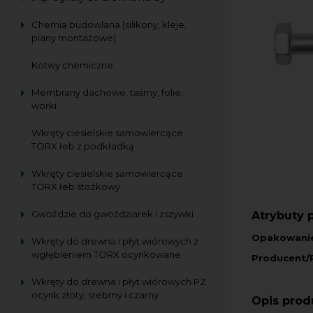
Chemia budowlana (silikony, kleje,
piany montażowe)
Kotwy chemiczne
Membrany dachowe, taśmy, folie,
worki
Wkręty ciesielskie samowiercące
TORX łeb z podkładką
Wkręty ciesielskie samowiercące
TORX łeb stożkowy
Gwoździe do gwoździarek i zszywki
Atrybuty 
Opakowani
Wkręty do drewna i płyt wiórowych z
wgłębieniem TORX ocynkowane
Producent/
Wkręty do drewna i płyt wiórowych PZ
ocynk złoty, srebrny i czarny
Opis prod