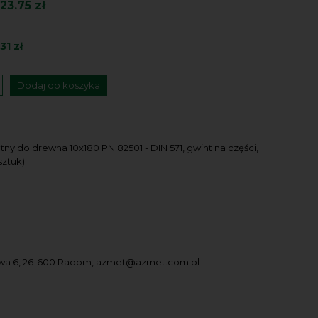
23.75 zł
31 zł
Dodaj do koszyka
ny do drewna 10x180 PN 82501 - DIN 571, gwint na części,
sztuk)
owa 6, 26-600 Radom, azmet@azmet.com.pl