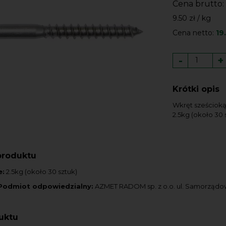
Cena brutto:
9.50 zł / kg
Cena netto:
19.
-
+
Krótki opis
Wkręt sześciokąt
2.5kg (około 30 
produktu
e:
2.5kg (około 30 sztuk)
Podmiot odpowiedzialny:
AZMET RADOM sp. z o.o. ul. Samorząd
uktu