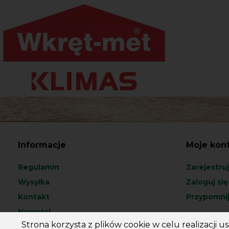
Informacje
Moje kon
Regulamin
Zarejestruj
Wysyłka
Zaloguj się
Kontakt
Przypomnij
Nowości
Strona korzysta z plików cookie w celu realizacji 
Promocje