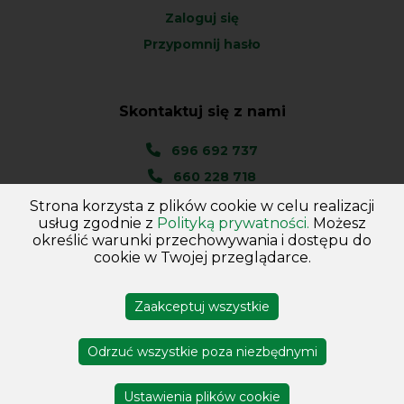
Zaloguj się
Przypomnij hasło
Skontaktuj się z nami
696 692 737
660 228 718
Strona korzysta z plików cookie w celu realizacji
Ul. Węgierska 1A
usług zgodnie z
Polityką prywatności.
Możesz
46-045 Kotórz Mały
określić warunki przechowywania i dostępu do
(woj. Opolskie)
cookie w Twojej przeglądarce.
Zaakceptuj wszystkie
Copyright © 2026
Hurtownia - Majster
. Wszelkie prawa
zastrzeżone
Odrzuć wszystkie poza niezbędnymi
Projekt i wykonanie DejvSoft
Profesjonalne sklepy
internetowe
Ustawienia plików cookie