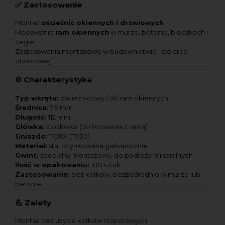
✅
Zastosowanie
Montaż
ościeżnic okiennych i drzwiowych
Mocowanie
ram okiennych
w murze, betonie, bloczkach i
cegle
Zastosowania montażowe w budownictwie i stolarce
otworowej
⚙️
Charakterystyka
Typ wkrętu:
ościeżnicowy / do ram okiennych
Średnica:
7.5 mm
Długość:
112 mm
Główka:
stożkowa (do licowania z ramą)
Gniazdo:
TORX (TX30)
Materiał:
stal ocynkowana galwanicznie
Gwint:
specjalny montażowy, do podłoży mineralnych
Ilość w opakowaniu:
100 sztuk
Zastosowanie:
bez kołków, bezpośrednio w murze lub
betonie
💪
Zalety
Montaż bez użycia kołków rozporowych