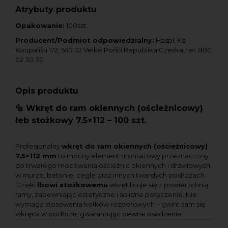
Atrybuty produktu
Opakowanie:
100szt.
Producent/Podmiot odpowiedzialny:
Haspl, Ke
Koupališti 172, 549 32 Velké Poříčí Republika Czeska, tel. 800
02 30 30
Opis produktu
🔩
Wkręt do ram okiennych (ościeżnicowy)
łeb stożkowy 7.5×112 – 100 szt.
Profesjonalny
wkręt do ram okiennych (ościeżnicowy)
7.5×112 mm
to mocny element montażowy przeznaczony
do trwałego mocowania ościeżnic okiennych i drzwiowych
w murze, betonie, cegle oraz innych twardych podłożach.
Dzięki
łbowi stożkowemu
wkręt licuje się z powierzchnią
ramy, zapewniając estetyczne i solidne połączenie. Nie
wymaga stosowania kołków rozporowych – gwint sam się
wkręca w podłoże, gwarantując pewne osadzenie.