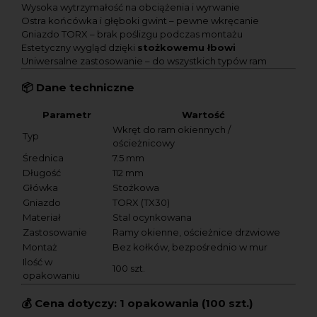
Wysoka wytrzymałość na obciążenia i wyrwanie
Ostra końcówka i głęboki gwint – pewne wkręcanie
Gniazdo TORX – brak poślizgu podczas montażu
Estetyczny wygląd dzięki
stożkowemu łbowi
Uniwersalne zastosowanie – do wszystkich typów ram
📦
Dane techniczne
Parametr
Wartość
Wkręt do ram okiennych /
Typ
ościeżnicowy
Średnica
7.5 mm
Długość
112 mm
Główka
Stożkowa
Gniazdo
TORX (TX30)
Materiał
Stal ocynkowana
Zastosowanie
Ramy okienne, ościeżnice drzwiowe
Montaż
Bez kołków, bezpośrednio w mur
Ilość w
100 szt.
opakowaniu
💰
Cena dotyczy:
1 opakowania (100 szt.)