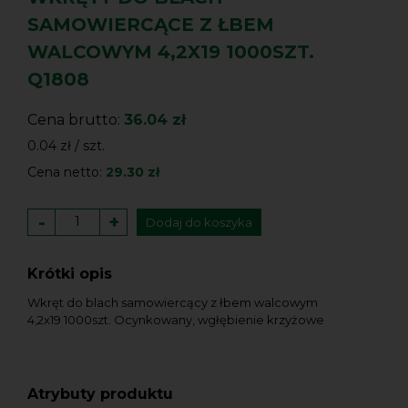
SAMOWIERCĄCE Z ŁBEM
WALCOWYM 4,2X19 1000SZT.
Q1808
Cena brutto:
36.04 zł
0.04 zł / szt.
Cena netto:
29.30 zł
-
+
Dodaj do koszyka
Krótki opis
Wkręt do blach samowiercący z łbem walcowym
4,2x19 1000szt. Ocynkowany, wgłębienie krzyżowe
Atrybuty produktu