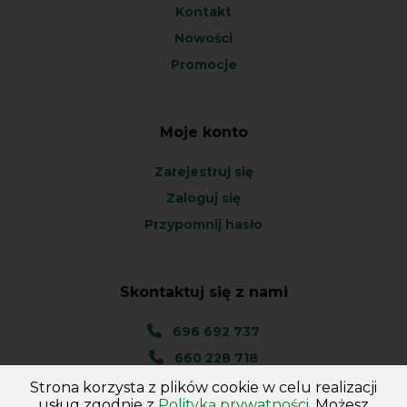
Kontakt
Nowości
Promocje
Moje konto
Zarejestruj się
Zaloguj się
Przypomnij hasło
Skontaktuj się z nami
696 692 737
660 228 718
Strona korzysta z plików cookie w celu realizacji
Ul. Węgierska 1A
usług zgodnie z
Polityką prywatności.
Możesz