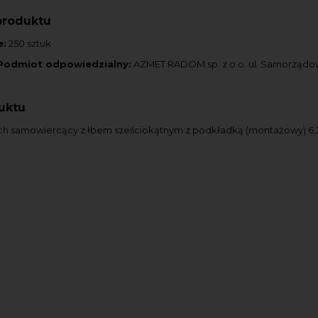
produktu
e:
250 sztuk
Podmiot odpowiedzialny:
AZMET RADOM sp. z o.o. ul. Samorząd
uktu
ch samowiercący z łbem sześciokątnym z podkładką (montażowy) 6,3