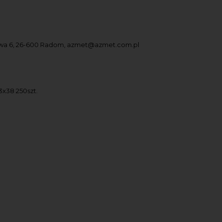
owa 6, 26-600 Radom, azmet@azmet.com.pl
x38 250szt.