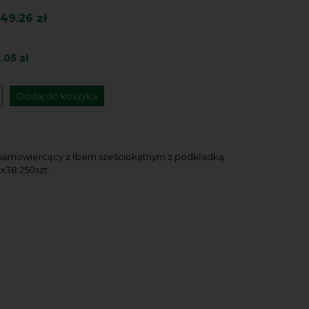
49.26 zł
.05 zł
Dodaj do koszyka
 samowiercący z łbem sześciokątnym z podkładką
x38 250szt.