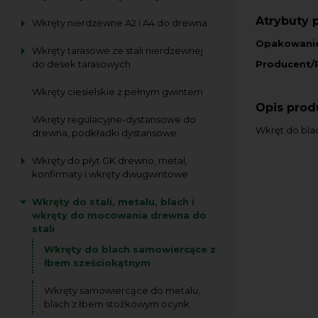
Atrybuty 
Wkręty nierdzewne A2 i A4 do drewna
Opakowani
Wkręty tarasowe ze stali nierdzewnej
Producent/
do desek tarasowych
Wkręty ciesielskie z pełnym gwintem
Opis prod
Wkręty regulacyjne-dystansowe do
Wkręt do bla
drewna, podkładki dystansowe
Wkręty do płyt GK drewno, metal,
konfirmaty i wkręty dwugwintowe
Wkręty do stali, metalu, blach i
wkręty do mocowania drewna do
stali
Wkręty do blach samowiercące z
łbem sześciokątnym
Wkręty samowiercące do metalu,
blach z łbem stożkowym ocynk