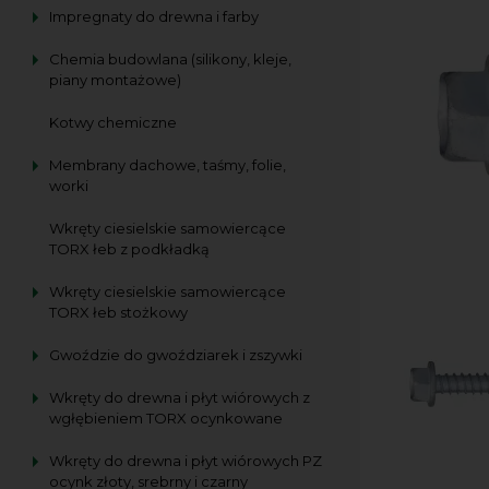
Impregnaty do drewna i farby
Chemia budowlana (silikony, kleje,
piany montażowe)
Kotwy chemiczne
Membrany dachowe, taśmy, folie,
worki
Wkręty ciesielskie samowiercące
TORX łeb z podkładką
Wkręty ciesielskie samowiercące
TORX łeb stożkowy
Gwoździe do gwoździarek i zszywki
Wkręty do drewna i płyt wiórowych z
wgłębieniem TORX ocynkowane
Wkręty do drewna i płyt wiórowych PZ
ocynk złoty, srebrny i czarny