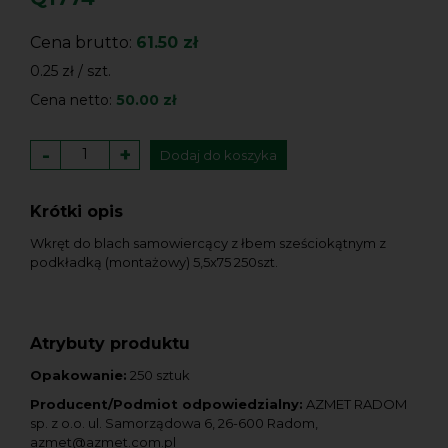
Cena brutto:
61.50 zł
0.25 zł / szt.
Cena netto:
50.00 zł
-
+
Dodaj do koszyka
Krótki opis
Wkręt do blach samowiercący z łbem sześciokątnym z
podkładką (montażowy) 5,5x75 250szt.
Atrybuty produktu
Opakowanie:
250 sztuk
Producent/Podmiot odpowiedzialny:
AZMET RADOM
sp. z o.o. ul. Samorządowa 6, 26-600 Radom,
azmet@azmet.com.pl