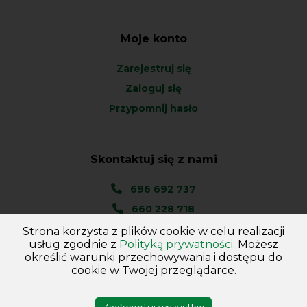
Moje konto
Zarejestruj się
Zaloguj się
Przypomnij hasło
Skontaktuj się z nami
696 692 737
660 228 718
Strona korzysta z plików cookie w celu realizacji
Ul. Węgierska 1A
usług zgodnie z
Polityką prywatności.
Możesz
46-045 Kotórz Mały
określić warunki przechowywania i dostępu do
(woj. Opolskie)
cookie w Twojej przeglądarce.