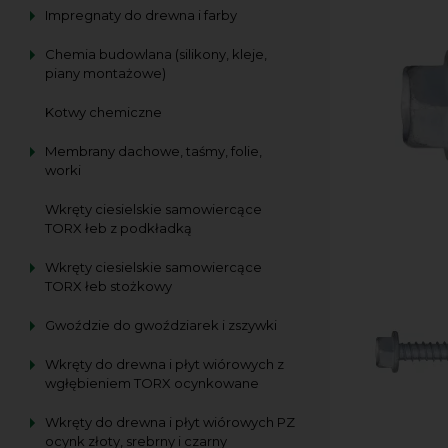
Impregnaty do drewna i farby
Chemia budowlana (silikony, kleje,
piany montażowe)
Kotwy chemiczne
Membrany dachowe, taśmy, folie,
worki
Wkręty ciesielskie samowiercące
TORX łeb z podkładką
Wkręty ciesielskie samowiercące
TORX łeb stożkowy
Gwoździe do gwoździarek i zszywki
Wkręty do drewna i płyt wiórowych z
wgłębieniem TORX ocynkowane
Wkręty do drewna i płyt wiórowych PZ
ocynk złoty, srebrny i czarny