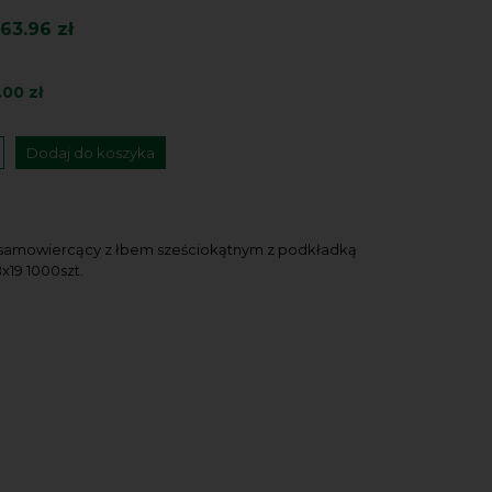
63.96 zł
.00 zł
Dodaj do koszyka
 samowiercący z łbem sześciokątnym z podkładką
x19 1000szt.