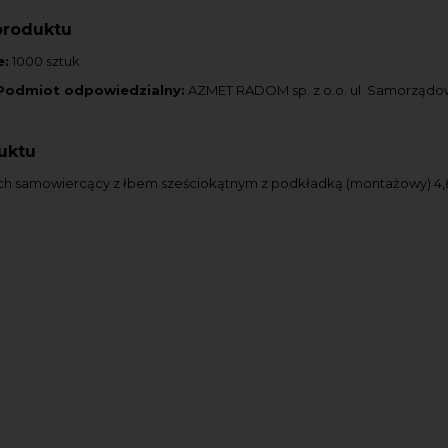
produktu
e:
1000 sztuk
Podmiot odpowiedzialny:
AZMET RADOM sp. z o.o. ul. Samorząd
uktu
ch samowiercący z łbem sześciokątnym z podkładką (montażowy) 4,8