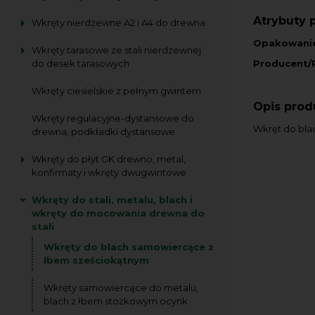
Atrybuty 
Wkręty nierdzewne A2 i A4 do drewna
Opakowani
Wkręty tarasowe ze stali nierdzewnej
Producent/
do desek tarasowych
Wkręty ciesielskie z pełnym gwintem
Opis prod
Wkręty regulacyjne-dystansowe do
Wkręt do bla
drewna, podkładki dystansowe
Wkręty do płyt GK drewno, metal,
konfirmaty i wkręty dwugwintowe
Wkręty do stali, metalu, blach i
wkręty do mocowania drewna do
stali
Wkręty do blach samowiercące z
łbem sześciokątnym
Wkręty samowiercące do metalu,
blach z łbem stożkowym ocynk