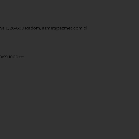
owa 6, 26-600 Radom, azmet@azmet.com.pl
x19 1000szt.