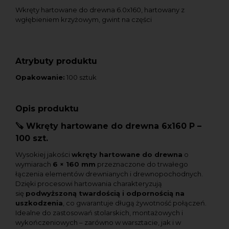
Wkręty hartowane do drewna 6.0x160, hartowany z
wgłębieniem krzyżowym, gwint na części
Atrybuty produktu
Opakowanie:
100 sztuk
Opis produktu
🪚 Wkręty hartowane do drewna 6x160 P –
100 szt.
Wysokiej jakości
wkręty hartowane do drewna
o
wymiarach
6
× 160 mm
przeznaczone do trwałego
łączenia elementów drewnianych i drewnopochodnych.
Dzięki procesowi hartowania charakteryzują
się
podwyższoną twardością i odpornością na
uszkodzenia
, co gwarantuje długą żywotność połączeń.
Idealne do zastosowań stolarskich, montażowych i
wykończeniowych – zarówno w warsztacie, jak i w