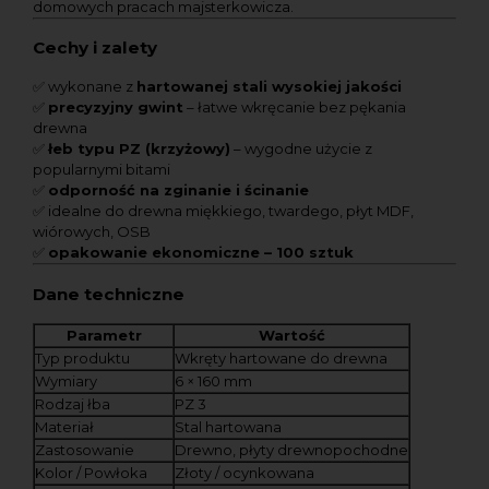
domowych pracach majsterkowicza.
Cechy i zalety
✅ wykonane z
hartowanej stali wysokiej jakości
✅
precyzyjny gwint
– łatwe wkręcanie bez pękania
drewna
✅
łeb typu PZ (krzyżowy)
– wygodne użycie z
popularnymi bitami
✅
odporność na zginanie i ścinanie
✅ idealne do drewna miękkiego, twardego, płyt MDF,
wiórowych, OSB
✅
opakowanie ekonomiczne – 100 sztuk
Dane techniczne
Parametr
Wartość
Typ produktu
Wkręty hartowane do drewna
Wymiary
6 × 160 mm
Rodzaj łba
PZ 3
Materiał
Stal hartowana
Zastosowanie
Drewno, płyty drewnopochodne
Kolor / Powłoka
Złoty / ocynkowana