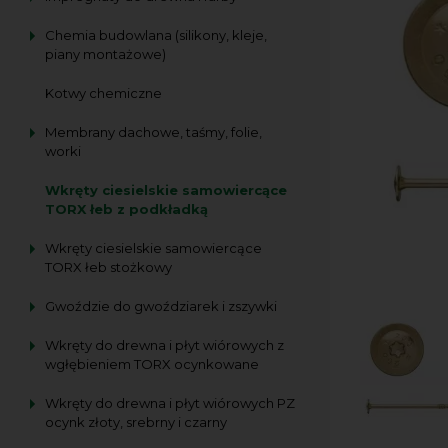
Chemia budowlana (silikony, kleje,
piany montażowe)
Kotwy chemiczne
Membrany dachowe, taśmy, folie,
worki
Wkręty ciesielskie samowiercące
TORX łeb z podkładką
Wkręty ciesielskie samowiercące
TORX łeb stożkowy
Gwoździe do gwoździarek i zszywki
Wkręty do drewna i płyt wiórowych z
wgłębieniem TORX ocynkowane
Wkręty do drewna i płyt wiórowych PZ
ocynk złoty, srebrny i czarny