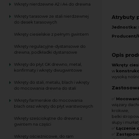
Wkręty nierdzewne A2 i A4 do drewna
Wkręty tarasowe ze stali nierdzewnej
Atrybuty 
do desek tarasowych
Jednostka:
s
Wkręty ciesielskie z pełnym gwintem
Producent/
Wkręty regulacyjne-dystansowe do
drewna, podkładki dystansowe
Opis prod
Wkręty do płyt GK drewno, metal,
Wkręty cies
konfirmaty i wkręty dwugwintowe
w
konstrukcj
wysoką nośno
Wkręty do stali, metalu, blach i wkręty
Zastosowa
do mocowania drewna do stali
✅
Mocowanie
Wkręty farmerskie do mocowania
wiązary dach
blach oraz wkręty do płyt warstwowych
krokwie,
belki stropow
Wkręty sześciokątne do drewna z
słupy i murłat
gwintem na części
✅
Łączenie 
✅
Zastępowa
Wkręty ościeżnicowe, do ram