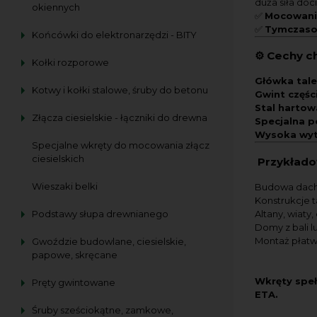
duża siła doc
okiennych
✅
Mocowanie
✅
Tymczasow
Końcówki do elektronarzędzi - BITY
⚙️
Cechy c
Kołki rozporowe
Główka tal
Kotwy i kołki stalowe, śruby do betonu
Gwint częśc
Stal harto
Złącza ciesielskie - łączniki do drewna
Specjalna 
Wysoka wyt
Specjalne wkręty do mocowania złącz
ciesielskich
Przykłado
Wieszaki belki
Budowa dach
Konstrukcje t
Altany, wiaty
Podstawy słupa drewnianego
Domy z bali l
Montaż płatwi
Gwoździe budowlane, ciesielskie,
papowe, skręcane
Wkręty speł
Pręty gwintowane
ETA.
Śruby sześciokątne, zamkowe,