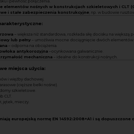
isku i pewność połączenia.
 elementów nośnych w konstrukcjach szkieletowych i CLT (
e i stałe zabezpieczenia konstrukcyjne
, np. w budowie ruszto
harakterystyczne:
erzowa
– większa niż standardowa, rozkłada siłę docisku na większą
iowy lub pełny
– umożliwia mocne dociągnięcie dwóch elementów
wana
– odporna na obciążenia.
powłoka antykorozyjna
–ocynkowana galwanicznie.
rzymałość mechaniczna
– idealne do konstrukcji nośnych.
we miejsca użycia:
ów i więźby dachowej.
arasowe (cięższe belki nośne).
, domy szkieletowe.
ub CLT.
, jętek, mieczy.
niają europejską normę EN 14592:2008+A1 i są dopuszczone