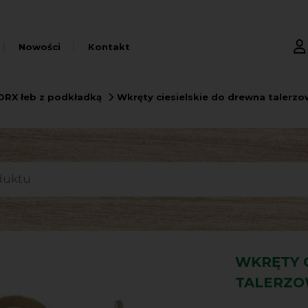
Nowości
Kontakt
ORX łeb z podkładką
Wkręty ciesielskie do drewna talerz
WKRĘTY 
TALERZO