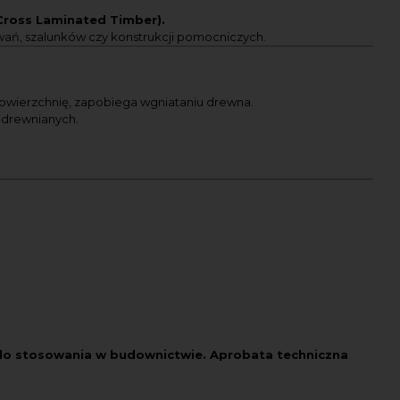
Cross Laminated Timber).
wań, szalunków czy konstrukcji pomocniczych.
 powierzchnię, zapobiega wgniataniu drewna.
 drewnianych.
 do stosowania w budownictwie. Aprobata techniczna