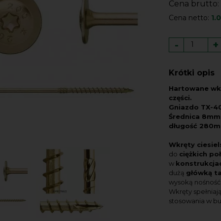
Cena brutto:
Cena netto:
1.
-
+
Krótki opis
Hartowane wkr
części.
Gniazdo TX-40
Średnica 8mm
długość 280m
Wkręty ciesiel
do
ciężkich po
w
konstrukcjac
dużą
główką t
wysoką nośność
Wkręty spełniaj
stosowania w b