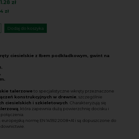
1.28 zł
04 zł
Dodaj do koszyka
ęty ciesielskie z łbem podkładkowym, gwint na
.
,
m.
skie talerzowe
to specjalistyczne wkręty przeznaczone
łączeń konstrukcyjnych w drewnie
, szczególnie
h ciesielskich i szkieletowych
. Charakteryzują się
alerzową
, która zapewnia dużą powierzchnię docisku i
 połączenia.
ą europejską normę EN 14592:2008+A1 i są dopuszczone do
udownictwie.