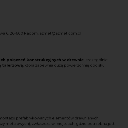
owa 6, 26-600 Radom, azmet@azmet.com.pl
kich połączeń konstrukcyjnych w drewnie
, szczególnie
 talerzową
, która zapewnia dużą powierzchnię docisku i
y montażu prefabrykowanych elementów drewnianych.
ączy metalowych), zwłaszcza w miejscach, gdzie potrzebna jest