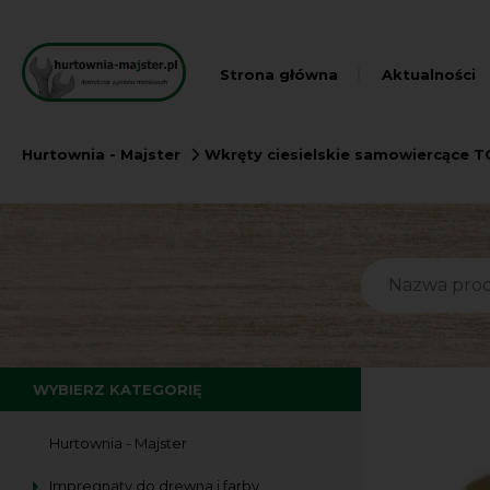
Strona główna
Aktualności
Hurtownia - Majster
Wkręty ciesielskie samowiercące T
WYBIERZ KATEGORIĘ
Hurtownia - Majster
Impregnaty do drewna i farby