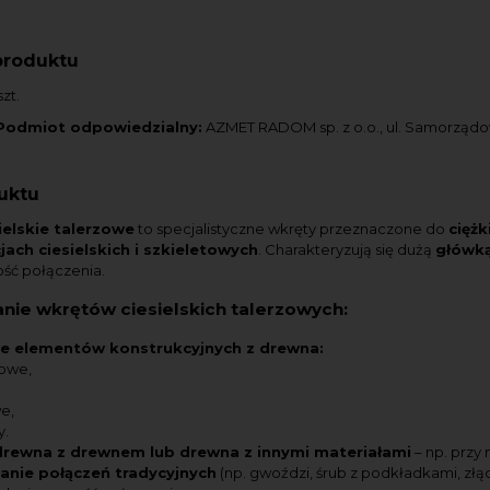
produktu
zt.
Podmiot odpowiedzialny:
AZMET RADOM sp. z o.o., ul. Samorząd
uktu
ielskie talerzowe
to specjalistyczne wkręty przeznaczone do
cięż
ach ciesielskich i szkieletowych
. Charakteryzują się dużą
główką
ść połączenia.
nie wkrętów ciesielskich talerzowych:
 elementów konstrukcyjnych z drewna:
owe,
e,
y.
drewna z drewnem lub drewna z innymi materiałami
– np. prz
nie połączeń tradycyjnych
(np. gwoździ, śrub z podkładkami, zł