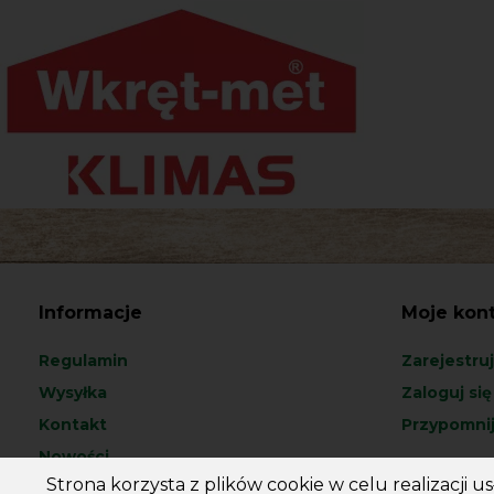
Informacje
Moje kon
Regulamin
Zarejestruj
Wysyłka
Zaloguj się
Kontakt
Przypomnij
Nowości
Strona korzysta z plików cookie w celu realizacji 
Promocje