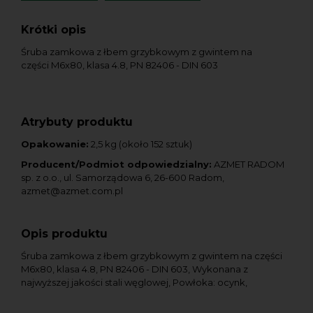
Krótki opis
Śruba zamkowa z łbem grzybkowym z gwintem na
części M6x80, klasa 4.8, PN 82406 - DIN 603
Atrybuty produktu
Opakowanie:
2,5 kg (około 152 sztuk)
Producent/Podmiot odpowiedzialny:
AZMET RADOM
sp. z o.o., ul. Samorządowa 6, 26-600 Radom,
azmet@azmet.com.pl
Opis produktu
Śruba zamkowa z łbem grzybkowym z gwintem na części
M6x80, klasa 4.8, PN 82406 - DIN 603, Wykonana z
najwyższej jakości stali węglowej, Powłoka: ocynk,