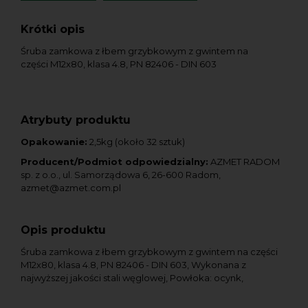
Krótki opis
Śruba zamkowa z łbem grzybkowym z gwintem na
części M12x80, klasa 4.8, PN 82406 - DIN 603
Atrybuty produktu
Opakowanie:
2,5kg (około 32 sztuk)
Producent/Podmiot odpowiedzialny:
AZMET RADOM
sp. z o.o., ul. Samorządowa 6, 26-600 Radom,
azmet@azmet.com.pl
Opis produktu
Śruba zamkowa z łbem grzybkowym z gwintem na części
M12x80, klasa 4.8, PN 82406 - DIN 603, Wykonana z
najwyższej jakości stali węglowej, Powłoka: ocynk,