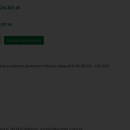
24.60 zł
.00 zł
Dodaj do koszyka
tna z pełnym gwintem M8x40, klasa 8.8 PN 82105 - DIN 933
owa 6, 26-600 Radom, azmet@azmet.com.pl