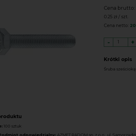
Cena brutto:
0.25 zł / szt.
Cena netto:
20
-
+
Krótki opis
Śruba sześcioką
produktu
e:
100 sztuk
Podmiot odpowiedzialny:
AZMET RADOM sp. z o.o., ul. Samorząd