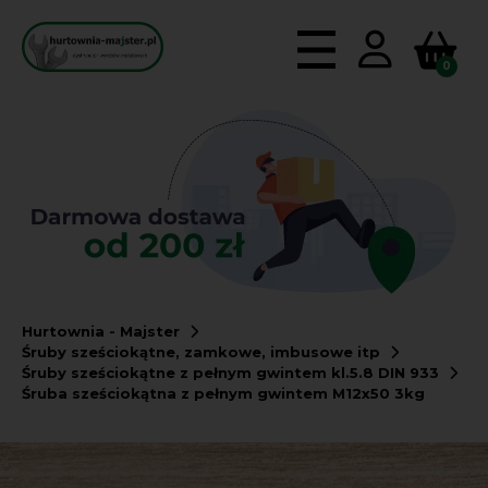
0
Hurtownia - Majster
Śruby sześciokątne, zamkowe, imbusowe itp
Śruby sześciokątne z pełnym gwintem kl.5.8 DIN 933
Śruba sześciokątna z pełnym gwintem M12x50 3kg