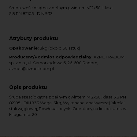
Śruba sześciokątna z pełnym gwintem M12x50, klasa
5,8 PN 82105 - DIN 933
Atrybuty produktu
Opakowanie:
3kg (około 60 sztuk)
Producent/Podmiot odpowiedzialny:
AZMET RADOM
sp. z o.o., ul. Samorządowa 6, 26-600 Radom,
azmet@azmet.com.pl
Opis produktu
Śruba sześciokątna z pełnym gwintem M12x50, klasa 5,8 PN
82105 - DIN 933 Waga: 3kg, Wykonane z najwyższej jakości
stali węglowej, Powłoka: ocynk, Orientacyjna liczba sztuk w
kilogramie: 20