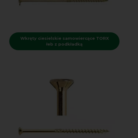
Wkręty ciesielskie samowiercące TORX
łeb z podkładką