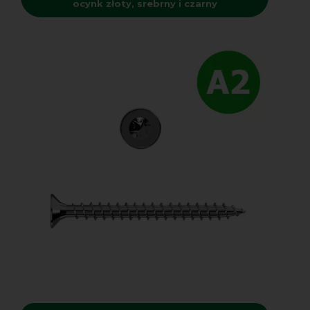
ocynk złoty, srebrny i czarny