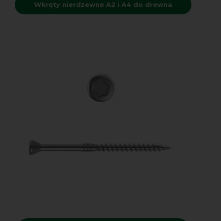
Wkręty nierdzewne A2 i A4 do drewna