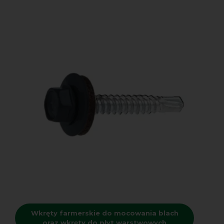
Wkręty farmerskie do mocowania blach
oraz wkręty do płyt warstwowych