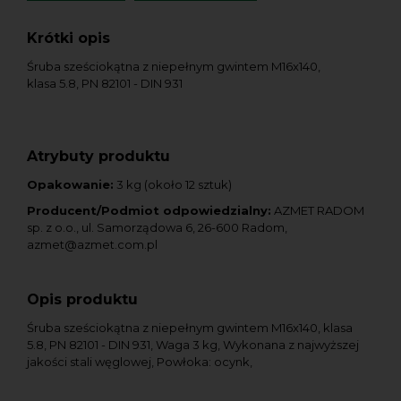
Krótki opis
Śruba sześciokątna z niepełnym gwintem M16x140,
klasa 5.8, PN 82101 - DIN 931
Atrybuty produktu
Opakowanie:
3 kg (około 12 sztuk)
Producent/Podmiot odpowiedzialny:
AZMET RADOM
sp. z o.o., ul. Samorządowa 6, 26-600 Radom,
azmet@azmet.com.pl
Opis produktu
Śruba sześciokątna z niepełnym gwintem M16x140, klasa
5.8, PN 82101 - DIN 931, Waga 3 kg, Wykonana z najwyższej
jakości stali węglowej, Powłoka: ocynk,