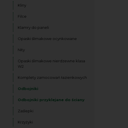
Kliny
Filce
Klamry do paneli
Opaski ślimakowe ocynkowane
Nity
Opaski ślimakowe nierdzewne klasa
W2
Komplety zamocowań łazienkowych
Odbojniki
Odbojniki przyklejane do ściany
Zaślepki
Krzyżyki