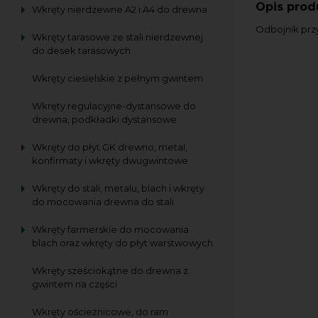
Opis prod
Wkręty nierdzewne A2 i A4 do drewna
Odbojnik prz
Wkręty tarasowe ze stali nierdzewnej
do desek tarasowych
Wkręty ciesielskie z pełnym gwintem
Wkręty regulacyjne-dystansowe do
drewna, podkładki dystansowe
Wkręty do płyt GK drewno, metal,
konfirmaty i wkręty dwugwintowe
Wkręty do stali, metalu, blach i wkręty
do mocowania drewna do stali
Wkręty farmerskie do mocowania
blach oraz wkręty do płyt warstwowych
Wkręty sześciokątne do drewna z
gwintem na części
Wkręty ościeżnicowe, do ram