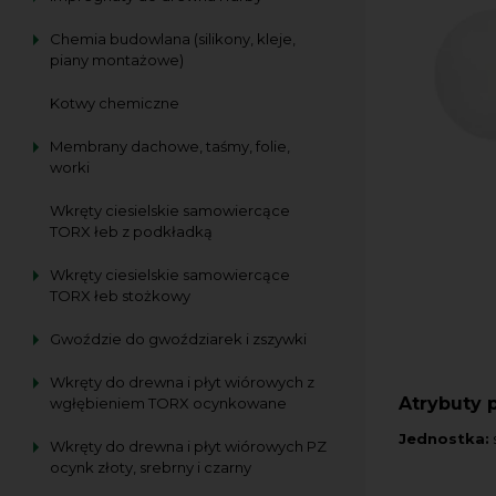
Chemia budowlana (silikony, kleje,
piany montażowe)
Kotwy chemiczne
Membrany dachowe, taśmy, folie,
worki
Wkręty ciesielskie samowiercące
TORX łeb z podkładką
Wkręty ciesielskie samowiercące
TORX łeb stożkowy
Gwoździe do gwoździarek i zszywki
Wkręty do drewna i płyt wiórowych z
Atrybuty 
wgłębieniem TORX ocynkowane
Jednostka:
s
Wkręty do drewna i płyt wiórowych PZ
ocynk złoty, srebrny i czarny