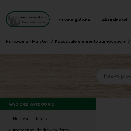
Strona główna
Aktualności
Hurtownia - Majster
Pozostałe elementy zamocowań
WYBIERZ KATEGORIĘ
Hurtownia - Majster
Impregnaty do drewna i farby