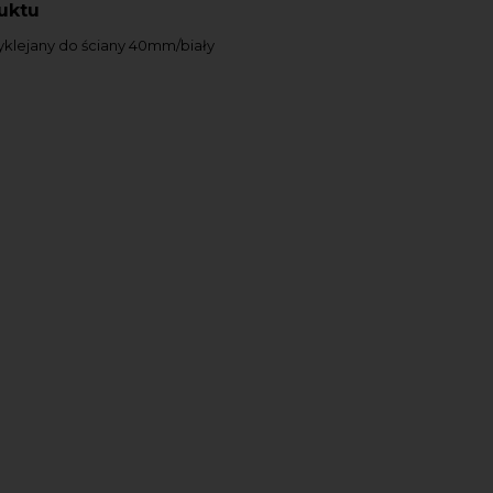
uktu
yklejany do ściany 40mm/biały