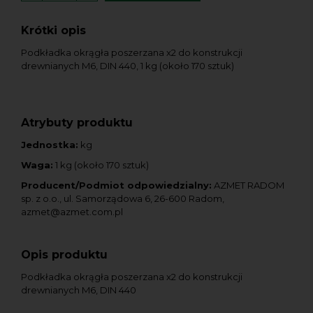
Krótki opis
Podkładka okrągła poszerzana x2 do konstrukcji
drewnianych M6, DIN 440, 1 kg (około 170 sztuk)
Atrybuty produktu
Jednostka:
kg
Waga:
1 kg (około 170 sztuk)
Producent/Podmiot odpowiedzialny:
AZMET RADOM
sp. z o.o., ul. Samorządowa 6, 26-600 Radom,
azmet@azmet.com.pl
Opis produktu
Podkładka okrągła poszerzana x2 do konstrukcji
drewnianych M6, DIN 440