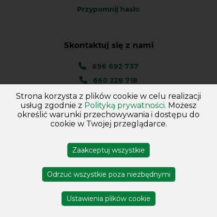
Przypomnij hasło
Skontaktuj się z nami
696 692 737
660 228 718
Strona korzysta z plików cookie w celu realizacji
Ul. Węgierska 1A
usług zgodnie z
Polityką prywatności.
Możesz
46-045 Kotórz Mały
określić warunki przechowywania i dostępu do
(woj. Opolskie)
cookie w Twojej przeglądarce.
Zaakceptuj wszystkie
Copyright © 2026
Hurtownia - Majster
. Wszelkie prawa
zastrzeżone
Odrzuć wszystkie poza niezbędnymi
Projekt i wykonanie DejvSoft
Profesjonalne sklepy
internetowe
Ustawienia plików cookie