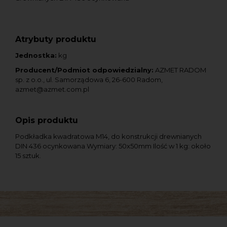
Atrybuty produktu
Jednostka:
kg
Producent/Podmiot odpowiedzialny:
AZMET RADOM
sp. z o.o., ul. Samorządowa 6, 26-600 Radom,
azmet@azmet.com.pl
Opis produktu
Podkładka kwadratowa M14, do konstrukcji drewnianych
DIN 436 ocynkowana Wymiary: 50x50mm Ilość w 1 kg: około
15 sztuk.