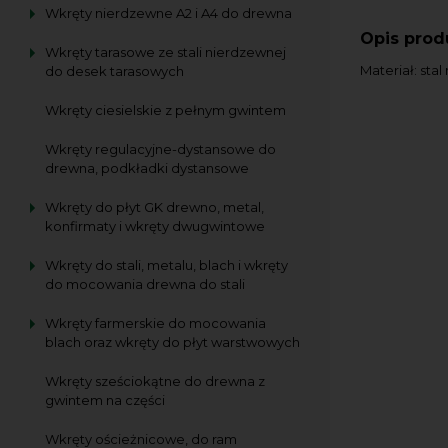
Wkręty nierdzewne A2 i A4 do drewna
Opis prod
Wkręty tarasowe ze stali nierdzewnej
Materiał: sta
do desek tarasowych
Wkręty ciesielskie z pełnym gwintem
Wkręty regulacyjne-dystansowe do
drewna, podkładki dystansowe
Wkręty do płyt GK drewno, metal,
konfirmaty i wkręty dwugwintowe
Wkręty do stali, metalu, blach i wkręty
do mocowania drewna do stali
Wkręty farmerskie do mocowania
blach oraz wkręty do płyt warstwowych
Wkręty sześciokątne do drewna z
gwintem na części
Wkręty ościeżnicowe, do ram