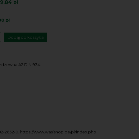
9.84 zł
00 zł
Dodaj do koszyka
ierdzewna A2 DIN 934.
02-2632-0, https://www.wasishop.de/pl/index.php