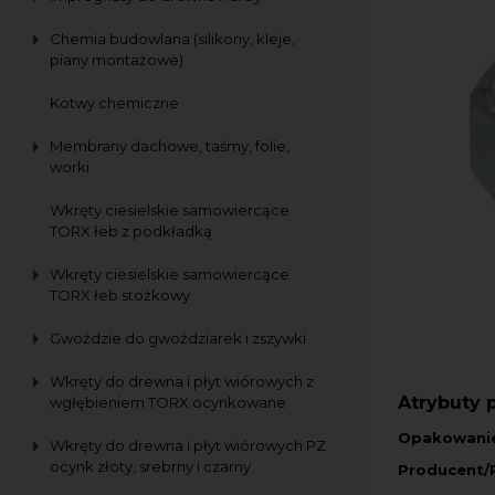
Chemia budowlana (silikony, kleje,
piany montażowe)
Kotwy chemiczne
Membrany dachowe, taśmy, folie,
worki
Wkręty ciesielskie samowiercące
TORX łeb z podkładką
Wkręty ciesielskie samowiercące
TORX łeb stożkowy
Gwoździe do gwoździarek i zszywki
Wkręty do drewna i płyt wiórowych z
Atrybuty 
wgłębieniem TORX ocynkowane
Opakowani
Wkręty do drewna i płyt wiórowych PZ
ocynk złoty, srebrny i czarny
Producent/