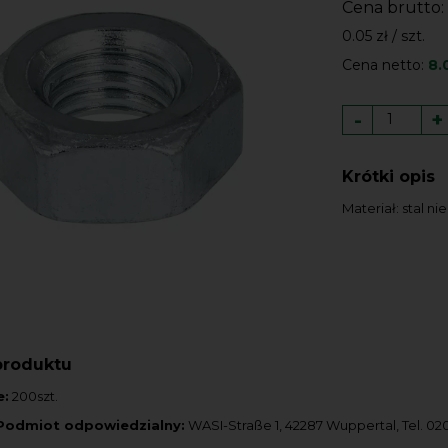
Cena brutto:
0.05 zł / szt.
Cena netto:
8.
-
+
Krótki opis
Materiał: stal n
produktu
e:
200szt.
Podmiot odpowiedzialny:
WASI-Straße 1, 42287 Wuppertal, Tel. 02