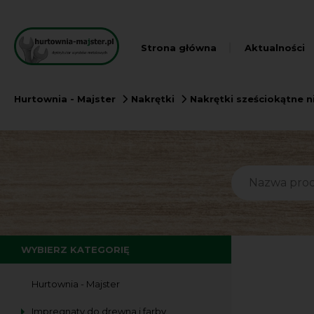
Strona główna
Aktualności
Hurtownia - Majster
Nakrętki
Nakrętki sześciokątne n
WYBIERZ KATEGORIĘ
Hurtownia - Majster
Impregnaty do drewna i farby