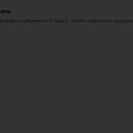
uktu
ciokątna ocynkowana M30, klasa 8 - DIN 934, Wykonana z najwyższej 