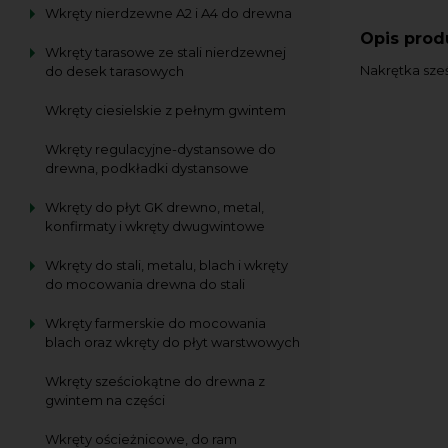
Wkręty nierdzewne A2 i A4 do drewna
Opis prod
Wkręty tarasowe ze stali nierdzewnej
Nakrętka sześ
do desek tarasowych
Wkręty ciesielskie z pełnym gwintem
Wkręty regulacyjne-dystansowe do
drewna, podkładki dystansowe
Wkręty do płyt GK drewno, metal,
konfirmaty i wkręty dwugwintowe
Wkręty do stali, metalu, blach i wkręty
do mocowania drewna do stali
Wkręty farmerskie do mocowania
blach oraz wkręty do płyt warstwowych
Wkręty sześciokątne do drewna z
gwintem na części
Wkręty ościeżnicowe, do ram