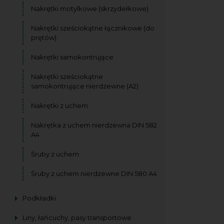
Nakrętki motylkowe (skrzydełkowe)
Nakrętki sześciokątne łącznikowe (do
prętów)
Nakrętki samokontrujące
Nakrętki sześciokątne
samokontrujące nierdzewne (A2)
Nakrętki z uchem
Nakrętka z uchem nierdzewna DIN 582
A4
Śruby z uchem
Śruby z uchem nierdzewne DIN 580 A4
Podkładki
Liny, łańcuchy, pasy transportowe