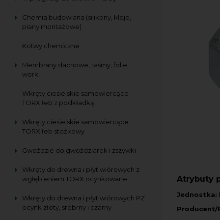
Chemia budowlana (silikony, kleje,
piany montażowe)
Kotwy chemiczne
Membrany dachowe, taśmy, folie,
worki
Wkręty ciesielskie samowiercące
TORX łeb z podkładką
Wkręty ciesielskie samowiercące
TORX łeb stożkowy
Gwoździe do gwoździarek i zszywki
Wkręty do drewna i płyt wiórowych z
Atrybuty 
wgłębieniem TORX ocynkowane
Jednostka:
Wkręty do drewna i płyt wiórowych PZ
ocynk złoty, srebrny i czarny
Producent/