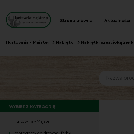
Strona główna
Aktualności
Hurtownia - Majster
Nakrętki
Nakrętki sześciokątne k
WYBIERZ KATEGORIĘ
Hurtownia - Majster
Impregnaty do drewna i farby