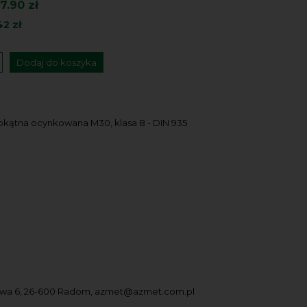
7.90 zł
42 zł
Dodaj do koszyka
okątna ocynkowana M30, klasa 8 - DIN 935
owa 6, 26-600 Radom, azmet@azmet.com.pl