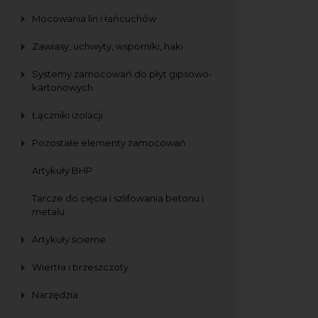
Mocowania lin i łańcuchów
Zawiasy, uchwyty, wsporniki, haki
Systemy zamocowań do płyt gipsowo-
kartonowych
Łączniki izolacji
Pozostałe elementy zamocowań
Artykuły BHP
Tarcze do cięcia i szlifowania betonu i
metalu
Artykuły ścierne
Wiertła i brzeszczoty
Narzędzia