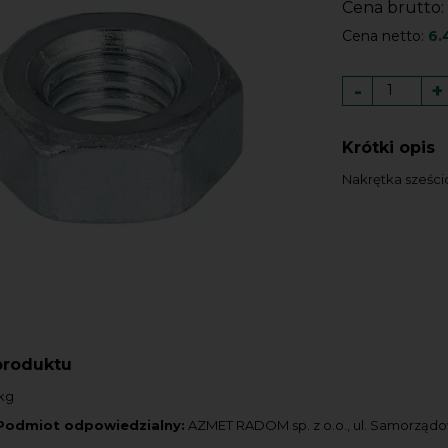
Cena brutto:
Cena netto:
6.
-
+
Krótki opis
Nakrętka sześci
produktu
kg
Podmiot odpowiedzialny:
AZMET RADOM sp. z o.o., ul. Samorząd