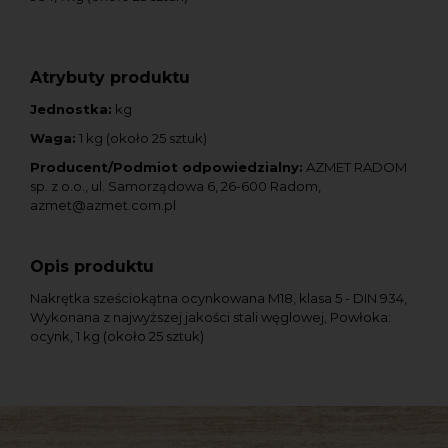
Atrybuty produktu
Jednostka:
kg
Waga:
1 kg (około 25 sztuk)
Producent/Podmiot odpowiedzialny:
AZMET RADOM
sp. z o.o., ul. Samorządowa 6, 26-600 Radom,
azmet@azmet.com.pl
Opis produktu
Nakrętka sześciokątna ocynkowana M18, klasa 5 - DIN 934,
Wykonana z najwyższej jakości stali węglowej, Powłoka:
ocynk, 1 kg (około 25 sztuk)