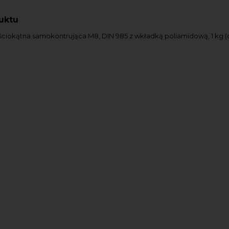
uktu
ciokątna samokontrująca M8, DIN 985 z wkładką poliamidową, 1 kg (o