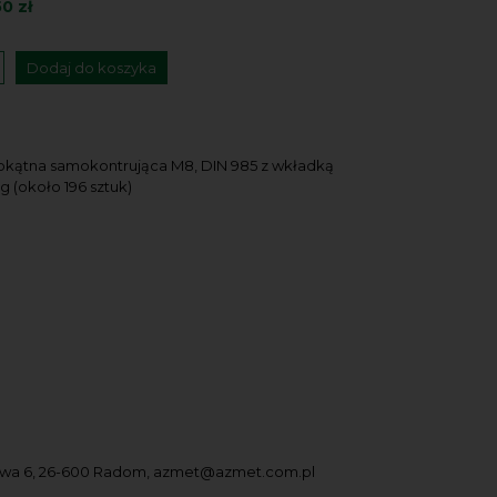
50 zł
Dodaj do koszyka
okątna samokontrująca M8, DIN 985 z wkładką
g (około 196 sztuk)
owa 6, 26-600 Radom, azmet@azmet.com.pl