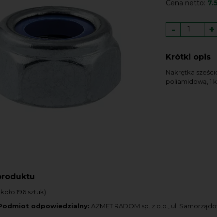
Cena netto:
7.
-
+
Krótki opis
Nakrętka sześci
poliamidową, 1 k
produktu
około 196 sztuk)
Podmiot odpowiedzialny:
AZMET RADOM sp. z o.o., ul. Samorząd