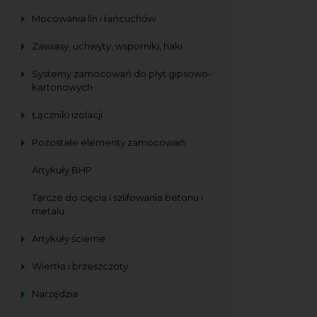
Mocowania lin i łańcuchów
Zawiasy, uchwyty, wsporniki, haki
Systemy zamocowań do płyt gipsowo-
kartonowych
Łączniki izolacji
Pozostałe elementy zamocowań
Artykuły BHP
Tarcze do cięcia i szlifowania betonu i
metalu
Artykuły ścierne
Wiertła i brzeszczoty
Narzędzia