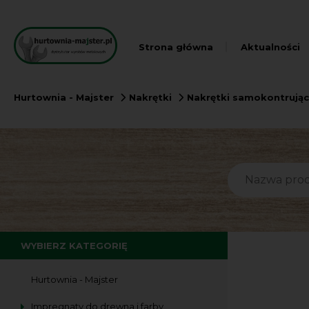
Strona główna
Aktualności
Hurtownia - Majster
Nakrętki
Nakrętki samokontrują
WYBIERZ KATEGORIĘ
Hurtownia - Majster
Impregnaty do drewna i farby