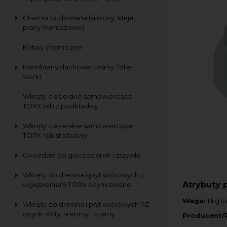
Chemia budowlana (silikony, kleje,
piany montażowe)
Kotwy chemiczne
Membrany dachowe, taśmy, folie,
worki
Wkręty ciesielskie samowiercące
TORX łeb z podkładką
Wkręty ciesielskie samowiercące
TORX łeb stożkowy
Gwoździe do gwoździarek i zszywki
Wkręty do drewna i płyt wiórowych z
Atrybuty 
wgłębieniem TORX ocynkowane
Waga:
1 kg (
Wkręty do drewna i płyt wiórowych PZ
ocynk złoty, srebrny i czarny
Producent/