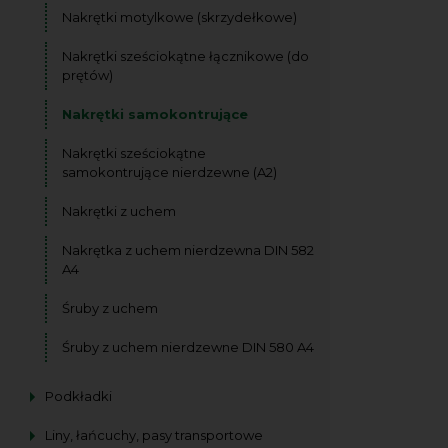
Nakrętki motylkowe (skrzydełkowe)
Nakrętki sześciokątne łącznikowe (do
prętów)
Nakrętki samokontrujące
Nakrętki sześciokątne
samokontrujące nierdzewne (A2)
Nakrętki z uchem
Nakrętka z uchem nierdzewna DIN 582
A4
Śruby z uchem
Śruby z uchem nierdzewne DIN 580 A4
Podkładki
Liny, łańcuchy, pasy transportowe