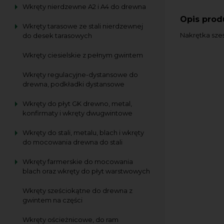
Wkręty nierdzewne A2 i A4 do drewna
Opis prod
Wkręty tarasowe ze stali nierdzewnej
Nakrętka sześ
do desek tarasowych
Wkręty ciesielskie z pełnym gwintem
Wkręty regulacyjne-dystansowe do
drewna, podkładki dystansowe
Wkręty do płyt GK drewno, metal,
konfirmaty i wkręty dwugwintowe
Wkręty do stali, metalu, blach i wkręty
do mocowania drewna do stali
Wkręty farmerskie do mocowania
blach oraz wkręty do płyt warstwowych
Wkręty sześciokątne do drewna z
gwintem na części
Wkręty ościeżnicowe, do ram