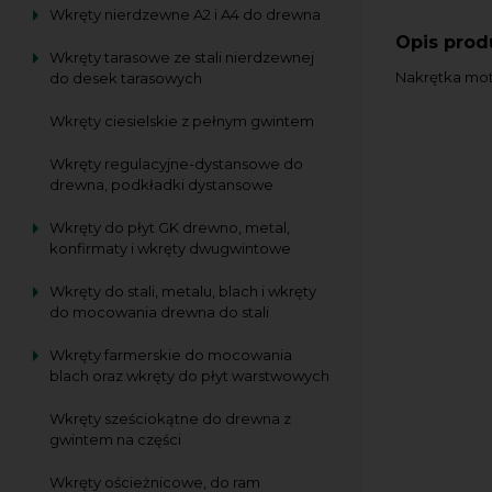
Wkręty nierdzewne A2 i A4 do drewna
Opis prod
Wkręty tarasowe ze stali nierdzewnej
Nakrętka mot
do desek tarasowych
Wkręty ciesielskie z pełnym gwintem
Wkręty regulacyjne-dystansowe do
drewna, podkładki dystansowe
Wkręty do płyt GK drewno, metal,
konfirmaty i wkręty dwugwintowe
Wkręty do stali, metalu, blach i wkręty
do mocowania drewna do stali
Wkręty farmerskie do mocowania
blach oraz wkręty do płyt warstwowych
Wkręty sześciokątne do drewna z
gwintem na części
Wkręty ościeżnicowe, do ram