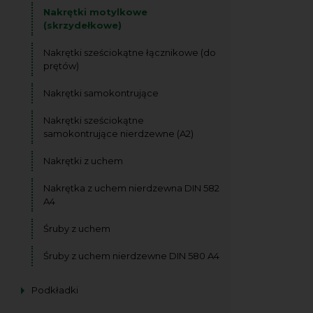
Nakrętki motylkowe
(skrzydełkowe)
Nakrętki sześciokątne łącznikowe (do
prętów)
Nakrętki samokontrujące
Nakrętki sześciokątne
samokontrujące nierdzewne (A2)
Nakrętki z uchem
Nakrętka z uchem nierdzewna DIN 582
A4
Śruby z uchem
Śruby z uchem nierdzewne DIN 580 A4
Podkładki