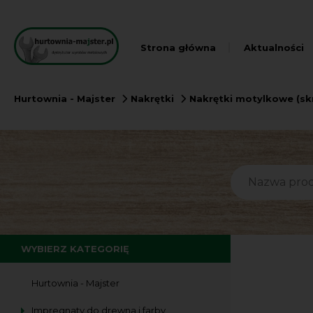
Strona główna
Aktualności
Hurtownia - Majster
Nakrętki
Nakrętki motylkowe (sk
WYBIERZ KATEGORIĘ
Hurtownia - Majster
Impregnaty do drewna i farby