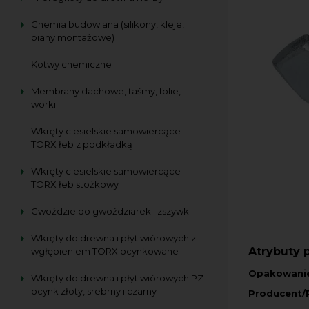
Chemia budowlana (silikony, kleje,
piany montażowe)
Kotwy chemiczne
Membrany dachowe, taśmy, folie,
worki
Wkręty ciesielskie samowiercące
TORX łeb z podkładką
Wkręty ciesielskie samowiercące
TORX łeb stożkowy
Gwoździe do gwoździarek i zszywki
Wkręty do drewna i płyt wiórowych z
Atrybuty 
wgłębieniem TORX ocynkowane
Opakowani
Wkręty do drewna i płyt wiórowych PZ
ocynk złoty, srebrny i czarny
Producent/