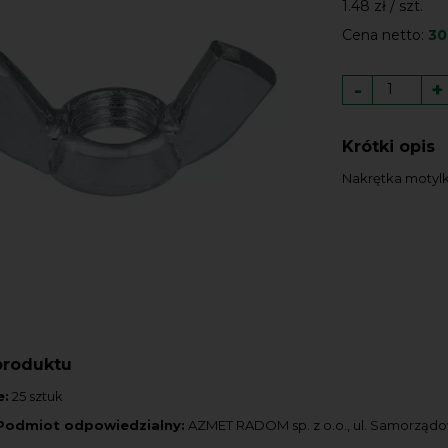
1.48 zł / szt.
Cena netto:
30
-
+
Krótki opis
Nakrętka motylk
produktu
e:
25 sztuk
Podmiot odpowiedzialny:
AZMET RADOM sp. z o.o., ul. Samorząd