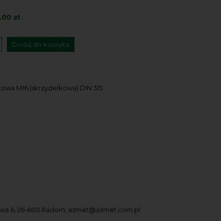
.00 zł
Dodaj do koszyka
owa M16 (skrzydełkowa) DIN 315
owa 6, 26-600 Radom, azmet@azmet.com.pl