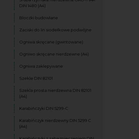
DIN 1480 (A4)
Bloczki budowlane
Zaciski do lin siodełkowe podwójne
Ogniwa skręcane (gwintowane)
Ogniwo skręcane nierdzewne (A4)
Ogniwa zaklepywane
Szekle DIN 82101
Szekla prosta nierdzewna DIN 82101
(A4)
Karabińczyki DIN 5299-C
Karabińczyk nierdzewny DIN 5299 C
(A4)
Karabińczyki z zabezpieczeniem DIN