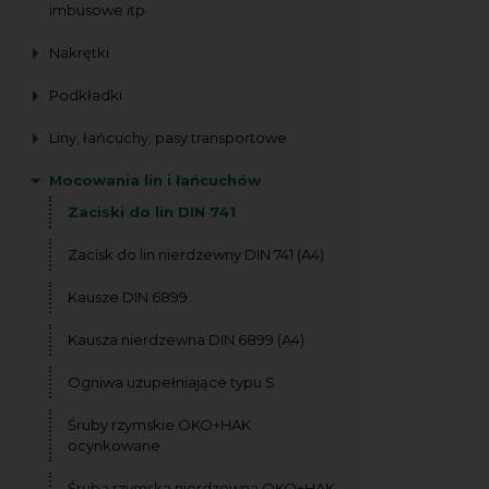
imbusowe itp
Nakrętki
Podkładki
Liny, łańcuchy, pasy transportowe
Mocowania lin i łańcuchów
Zaciski do lin DIN 741
Zacisk do lin nierdzewny DIN 741 (A4)
Kausze DIN 6899
Kausza nierdzewna DIN 6899 (A4)
Ogniwa uzupełniające typu S
Śruby rzymskie OKO+HAK
ocynkowane
Śruba rzymska nierdzewna OKO+HAK