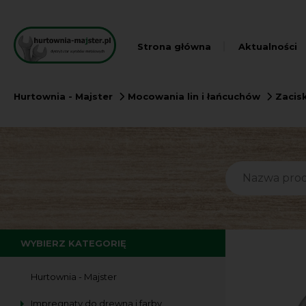
Strona główna
Aktualności
Hurtownia - Majster
Mocowania lin i łańcuchów
Zacisk
WYBIERZ KATEGORIĘ
Hurtownia - Majster
Impregnaty do drewna i farby