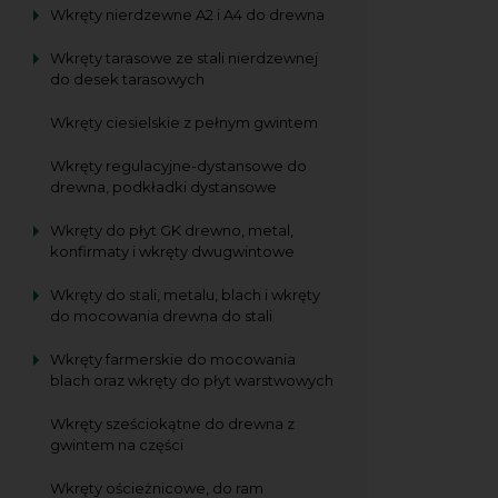
Wkręty nierdzewne A2 i A4 do drewna
Wkręty tarasowe ze stali nierdzewnej
do desek tarasowych
Wkręty ciesielskie z pełnym gwintem
Wkręty regulacyjne-dystansowe do
drewna, podkładki dystansowe
Wkręty do płyt GK drewno, metal,
konfirmaty i wkręty dwugwintowe
Wkręty do stali, metalu, blach i wkręty
do mocowania drewna do stali
Wkręty farmerskie do mocowania
blach oraz wkręty do płyt warstwowych
Wkręty sześciokątne do drewna z
gwintem na części
Wkręty ościeżnicowe, do ram