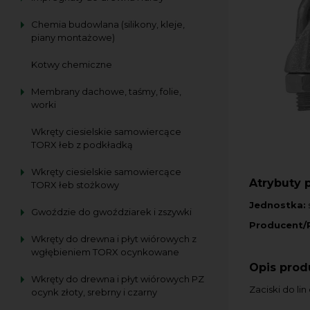
Chemia budowlana (silikony, kleje,
piany montażowe)
Kotwy chemiczne
Membrany dachowe, taśmy, folie,
worki
Wkręty ciesielskie samowiercące
TORX łeb z podkładką
Wkręty ciesielskie samowiercące
Atrybuty 
TORX łeb stożkowy
Jednostka:
s
Gwoździe do gwoździarek i zszywki
Producent/
Wkręty do drewna i płyt wiórowych z
wgłębieniem TORX ocynkowane
Opis prod
Wkręty do drewna i płyt wiórowych PZ
Zaciski do li
ocynk złoty, srebrny i czarny