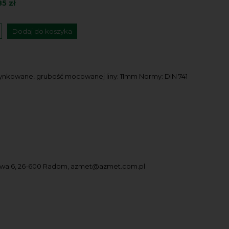
85 zł
Dodaj do koszyka
ocynkowane, grubość mocowanej liny: 11mm Normy: DIN 741
owa 6, 26-600 Radom, azmet@azmet.com.pl
.