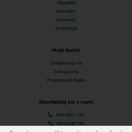
Wysyłka
Kontakt
Nowości
Promocje
Moje konto
Zarejestruj się
Zaloguj się
Przypomnij hasło
Skontaktuj się z nami
696 692 737
660 228 718